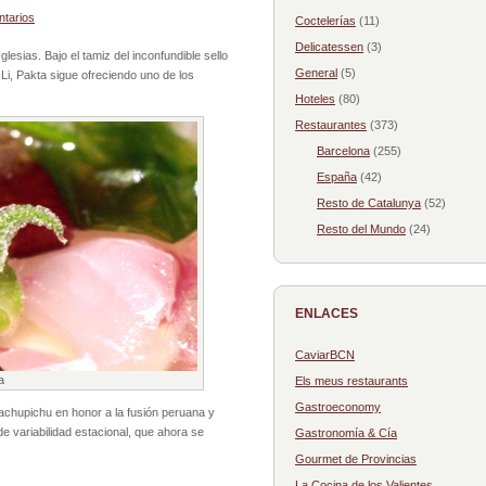
tarios
Coctelerías
(11)
Delicatessen
(3)
glesias. Bajo el tamiz del inconfundible sello
General
(5)
Li, Pakta sigue ofreciendo uno de los
Hoteles
(80)
Restaurantes
(373)
Barcelona
(255)
España
(42)
Resto de Catalunya
(52)
Resto del Mundo
(24)
ENLACES
CaviarBCN
a
Els meus restaurants
Gastroeconomy
chupichu en honor a la fusión peruana y
 variabilidad estacional, que ahora se
Gastronomía & Cía
Gourmet de Provincias
La Cocina de los Valientes