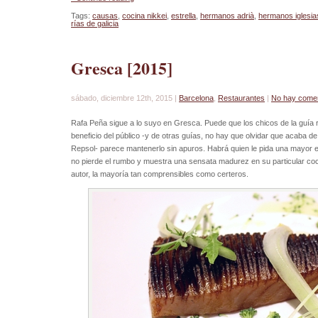
Tags:
causas
,
cocina nikkei
,
estrella
,
hermanos adrià
,
hermanos iglesia
rías de galicia
Gresca [2015]
sábado, diciembre 12th, 2015 |
Barcelona
,
Restaurantes
|
No hay comen
Rafa Peña sigue a lo suyo en Gresca. Puede que los chicos de la guía ro
beneficio del público -y de otras guías, no hay que olvidar que acaba 
Repsol- parece mantenerlo sin apuros. Habrá quien le pida una mayor evo
no pierde el rumbo y muestra una sensata madurez en su particular co
autor, la mayoría tan comprensibles como certeros.