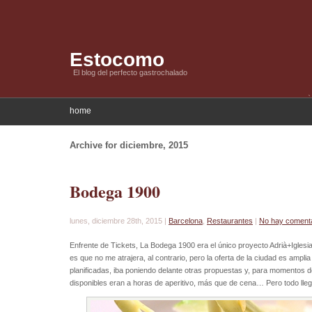
Estocomo
El blog del perfecto gastrochalado
home
Archive for diciembre, 2015
Bodega 1900
lunes, diciembre 28th, 2015 |
Barcelona
,
Restaurantes
|
No hay coment
Enfrente de Tickets, La Bodega 1900 era el único proyecto Adrià+Igles
es que no me atrajera, al contrario, pero la oferta de la ciudad es ampl
planificadas, iba poniendo delante otras propuestas y, para momentos d
disponibles eran a horas de aperitivo, más que de cena… Pero todo lleg