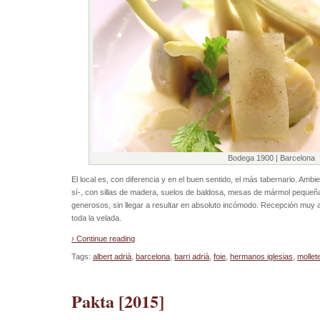
Bodega 1900 | Barcelona
El local es, con diferencia y en el buen sentido, el más tabernario. Amb
sí-, con sillas de madera, suelos de baldosa, mesas de mármol pequeñ
generosos, sin llegar a resultar en absoluto incómodo. Recepción muy 
toda la velada.
› Continue reading
Tags:
albert adrià
,
barcelona
,
barri adrià
,
foie
,
hermanos iglesias
,
mollet
Pakta [2015]