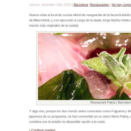
viernes, diciembre 18th, 2015 |
Barcelona
,
Restaurantes
|
No hay comen
Nueva visita al local de cocina
nikkei
de vanguardia de la factoría Adrià-I
de Albert Adrià, y con ejecución a cargo de la dupla Jorge Muñoz+Kioko 
menús más originales de la ciudad.
Restaurant Pakta | Barcelon
Y digo uno, porque los dos menús antes conocidos como Fujiyama y Ma
japonesa de su propuesta, se han convertido en un único Menú Pakta, de
combina con la antaño no disponible opción a la carta.
› Continue reading