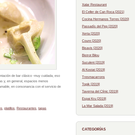
Xalar Restaurant
El Celler de Can Roca [2021]
Cocina Hermanos Torres [2020]
Passadís del Pep [2020]
Xerta [2020]
Coure [2020]
Bisavis [2020]
Bistrot Bilou
Suculent [2019]
Al Kostat [2019]
ientación de bar clásico -muy cuidada, eso
Tresmacarrons
as y, en general, espacios menos
Topik [2019]
amable, en consonancia con el servicio de
Taverna del Clínic [2019]
Espai Kru [2019]
La Mar Salada [2019]
es
,
platillos
,
Restaurantes
,
tapas
CATEGORÍAS