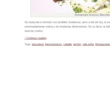
Restaurant Gresca | Barcelo
Se especula a menudo con posibles mudanzas, pero a día de hoy, la sala
extremadamente sobria y de modestas dimensiones. En su favor, la habi
nivel de confort.
› Continue reading
Tags:
barcelona
,
bistronómicos
,
caballa
,
pichón
,
rafa peña
,
Restaurant