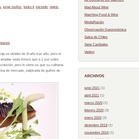
s
,
jorge muñoz
,
kioko li
,
michelin
,
nigiris
,
Mad About Wine
Matching Food & Wine
MediaRación
Observación Gastronómica
Salsa de Chiles
tarios
Siete Caníbales
Vadevi
ja se olviden de él año tras año, pero el
de ampliar nada menos que a 2 sus soles
lución, pero lo cierto es que su culinaria
cina de mercado, salpicada de guiños de
ARCHIVOS
junio 2021
(1)
abril 2021
(1)
marzo 2020
(1)
febrero 2020
(3)
enero 2020
(2)
diciembre 2019
(1)
noviembre 2019
(1)