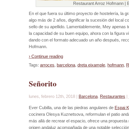
Restaurant Arroz Hofmann | 
En el que fuera su último proyecto de hostelería, la
algo más de 2 años, dignificar la sucesión del local co
sello de su apellido. Lamentablemente, Mey apenas te
la capacidad de su buen equipo, ahora con la figura vis
dando con el formato adecuado un año después, reconv
Hofmann.
› Continue reading
Tags:
arroces
,
barcelona
,
dreta eixample
,
hofmann
,
R
Señorito
lunes, febrero 12th, 2018 |
Barcelona
,
Restaurantes
|
Ever Cubilla, una de las piedras angulares de
Espai K
cocinera
Olesya Kuznetsova, reformulan el patio anda
más allá de recrear el espacio, ofrece una propuesta 
origen andaluz acompañada de una notable selección