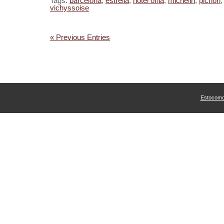
Tags:
barcelona
,
estrella
,
hotel ohla
,
michelin
,
pichón
vichyssoise
« Previous Entries
Estocom