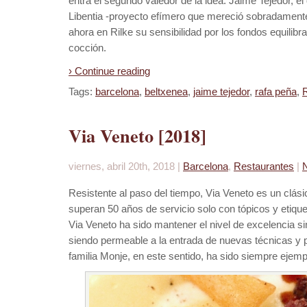
entra el segundo valedor de la idea. Jaime Tejedor, el 
Libentia -proyecto efímero que mereció sobradament
ahora en Rilke su sensibilidad por los fondos equilibr
cocción.
› Continue reading
Tags:
barcelona
,
beltxenea
,
jaime tejedor
,
rafa peña
,
Via Veneto [2018]
viernes, abril 20th, 2018 |
Barcelona
,
Restaurantes
|
Resistente al paso del tiempo, Via Veneto es un clás
superan 50 años de servicio solo con tópicos y etique
Via Veneto ha sido mantener el nivel de excelencia si
siendo permeable a la entrada de nuevas técnicas y p
familia Monje, en este sentido, ha sido siempre ejemp