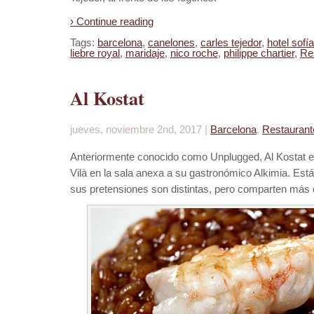
› Continue reading
Tags:
barcelona
,
canelones
,
carles tejedor
,
hotel sofía
liebre royal
,
maridaje
,
nico roche
,
philippe chartier
,
Re
Al Kostat
jueves, noviembre 2nd, 2017 |
Barcelona
,
Restaurant
Anteriormente conocido como Unplugged, Al Kostat es
Vilà en la sala anexa a su gastronómico Alkimia. Es
sus pretensiones son distintas, pero comparten más 