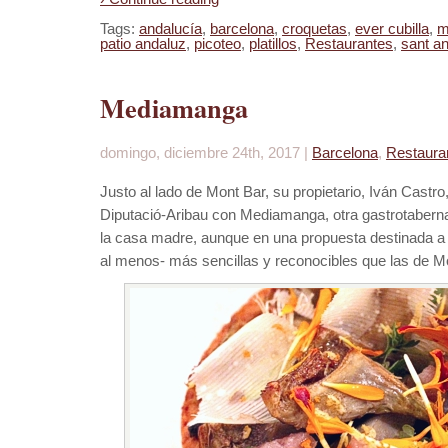
Tags:
andalucía
,
barcelona
,
croquetas
,
ever cubilla
,
m
patio andaluz
,
picoteo
,
platillos
,
Restaurantes
,
sant an
Mediamanga
domingo, diciembre 24th, 2017 |
Barcelona
,
Restaura
Justo al lado de Mont Bar, su propietario, Iván Castro
Diputació-Aribau con Mediamanga, otra gastrotaberna
la casa madre, aunque en una propuesta destinada a o
al menos- más sencillas y reconocibles que las de M