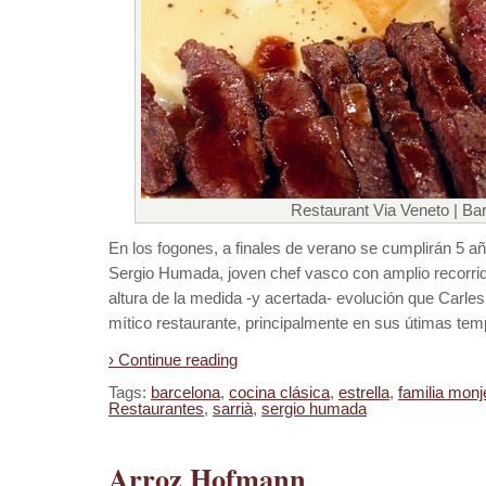
Restaurant Via Veneto | Ba
En los fogones, a finales de verano se cumplirán 5 a
Sergio Humada, joven chef vasco con amplio recorrido
altura de la medida -y acertada- evolución que Carles 
mítico restaurante, principalmente en sus útimas te
› Continue reading
Tags:
barcelona
,
cocina clásica
,
estrella
,
familia monj
Restaurantes
,
sarrià
,
sergio humada
Arroz Hofmann