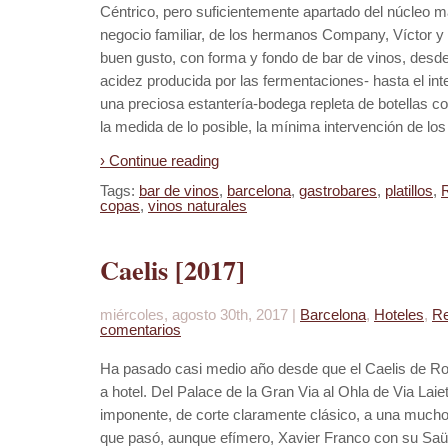
Céntrico, pero suficientemente apartado del núcleo más
negocio familiar, de los hermanos Company, Víctor
buen gusto, con forma y fondo de bar de vinos, desde
acidez producida por las fermentaciones- hasta el inte
una preciosa estantería-bodega repleta de botellas c
la medida de lo posible, la mínima intervención de lo
› Continue reading
Tags:
bar de vinos
,
barcelona
,
gastrobares
,
platillos
,
copas
,
vinos naturales
Caelis [2017]
miércoles, agosto 30th, 2017 |
Barcelona
,
Hoteles
,
Re
comentarios
Ha pasado casi medio año desde que el Caelis de Ro
a hotel. Del Palace de la Gran Via al Ohla de Via Lai
imponente, de corte claramente clásico, a una mucho 
que pasó, aunque efímero, Xavier Franco con su Sa