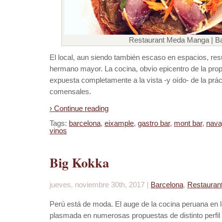
Restaurant Meda Manga | B
El local, aun siendo también escaso en espacios, res
hermano mayor. La cocina, obvio epicentro de la propu
expuesta completamente a la vista -y oído- de la práct
comensales.
› Continue reading
Tags:
barcelona
,
eixample
,
gastro bar
,
mont bar
,
nava
vinos
Big Kokka
jueves, noviembre 30th, 2017 |
Barcelona
,
Restauran
Perú está de moda. El auge de la cocina peruana en l
plasmada en numerosas propuestas de distinto perfil 