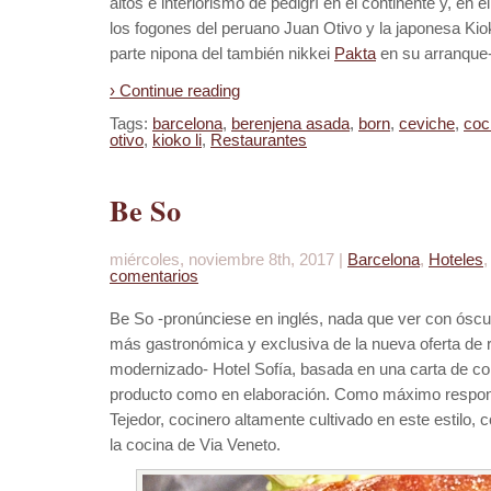
altos e interiorismo de pedigrí en el continente y, en 
los fogones del peruano Juan Otivo y la japonesa Kioko
parte nipona del también nikkei
Pakta
en su arranque-
› Continue reading
Tags:
barcelona
,
berenjena asada
,
born
,
ceviche
,
coc
otivo
,
kioko li
,
Restaurantes
Be So
miércoles, noviembre 8th, 2017 |
Barcelona
,
Hoteles
comentarios
Be So -pronúnciese en inglés, nada que ver con ósculo
más gastronómica y exclusiva de la nueva oferta de 
modernizado- Hotel Sofía, basada en una carta de cort
producto como en elaboración. Como máximo respon
Tejedor, cocinero altamente cultivado en este estil
la cocina de Via Veneto.