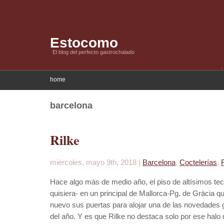
Estocomo
El blog del perfecto gastrochalado
home
barcelona
Rilke
miércoles, mayo 9th, 2018 |
Barcelona
,
Coctelerías
,
Hace algo más de medio año, el piso de altísimos tech
quisiera- en un principal de Mallorca-Pg. de Gràcia q
nuevo sus puertas para alojar una de las novedades
del año. Y es que Rilke no destaca solo por ese halo 