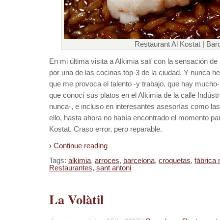
Restaurant Al Kostat | Bar
En mi última visita a Alkimia salí con la sensación 
por una de las cocinas top-3 de la ciudad. Y nunca he
que me provoca el talento -y trabajo, que hay mucho- 
que conocí sus platos en el Alkimia de la calle Indús
nunca-, e incluso en interesantes asesorías como la
ello, hasta ahora no había encontrado el momento par
Kostat. Craso error, pero reparable.
› Continue reading
Tags:
alkimia
,
arroces
,
barcelona
,
croquetas
,
fàbrica 
Restaurantes
,
sant antoni
La Volàtil