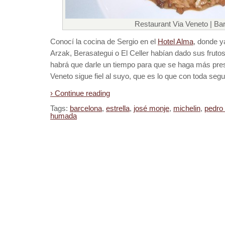
Restaurant Via Veneto | Ba
Conocí la cocina de Sergio en el
Hotel Alma
, donde y
Arzak, Berasategui o El Celler habían dado sus frutos
habrá que darle un tiempo para que se haga más pre
Veneto sigue fiel al suyo, que es lo que con toda se
› Continue reading
Tags:
barcelona
,
estrella
,
josé monje
,
michelin
,
pedro
humada