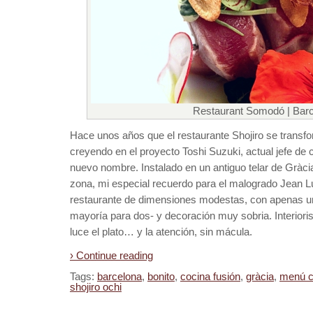
Restaurant Somodó | Bar
Hace unos años que el restaurante Shojiro se trans
creyendo en el proyecto Toshi Suzuki, actual jefe de c
nuevo nombre. Instalado en un antiguo telar de Gràcia 
zona, mi especial recuerdo para el malogrado Jean 
restaurante de dimensiones modestas, con apenas u
mayoría para dos- y decoración muy sobria. Interiorism
luce el plato… y la atención, sin mácula.
› Continue reading
Tags:
barcelona
,
bonito
,
cocina fusión
,
gràcia
,
menú c
shojiro ochi