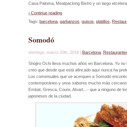
Casa Paloma, Meatpacking Bistró y un largo etcétera
› Continue reading
Tags:
barcelona
,
garbanzos
,
guisos
,
platillos
,
Restaur
Somodó
domingo, marzo 20th, 2016 |
Barcelona
,
Restaurante
Shojiro Ochi lleva muchos años en Barcelona. Yo no 
creo que desde que está afincado aquí nunca ha pret
Los comensales que se acerquen a Somodó encontrar
contemporáneo y unos sabores mucho más cercanos 
Embat, Gresca, Coure, Alvart…- que a ninguno de l
japoneses de la ciudad.