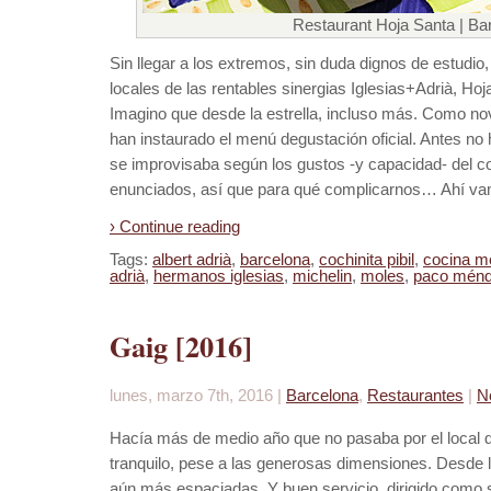
Restaurant Hoja Santa | Ba
Sin llegar a los extremos, sin duda dignos de estudio
locales de las rentables sinergias Iglesias+Adrià, Hoj
Imagino que desde la estrella, incluso más. Como nov
han instaurado el menú degustación oficial. Antes no 
se improvisaba según los gustos -y capacidad- del c
enunciados, así que para qué complicarnos… Ahí v
› Continue reading
Tags:
albert adrià
,
barcelona
,
cochinita pibil
,
cocina m
adrià
,
hermanos iglesias
,
michelin
,
moles
,
paco mén
Gaig [2016]
lunes, marzo 7th, 2016 |
Barcelona
,
Restaurantes
|
N
Hacía más de medio año que no pasaba por el local 
tranquilo, pese a las generosas dimensiones. Desde 
aún más espaciadas. Y buen servicio, dirigido como 