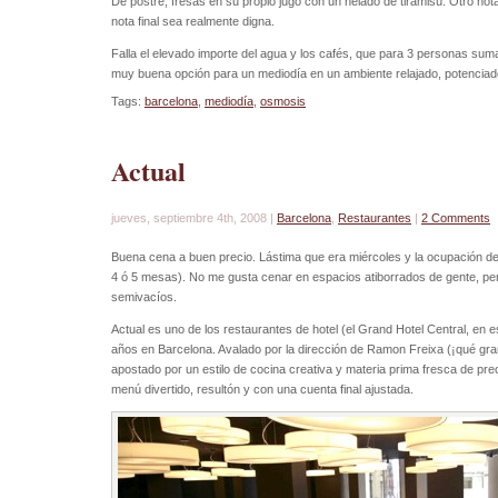
De postre, fresas en su propio jugo con un helado de tiramisú. Otro not
nota final sea realmente digna.
Falla el elevado importe del agua y los cafés, que para 3 personas su
muy buena opción para un mediodía en un ambiente relajado, potenciado
Tags:
barcelona
,
mediodía
,
osmosis
Actual
jueves, septiembre 4th, 2008 |
Barcelona
,
Restaurantes
|
2 Comments
Buena cena a buen precio. Lástima que era miércoles y la ocupación d
4 ó 5 mesas). No me gusta cenar en espacios atiborrados de gente, pe
semivacíos.
Actual es uno de los restaurantes de hotel (el Grand Hotel Central, en 
años en Barcelona. Avalado por la dirección de Ramon Freixa (¡qué gra
apostado por un estilo de cocina creativa y materia prima fresca de pr
menú divertido, resultón y con una cuenta final ajustada.