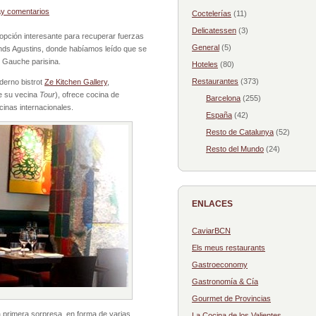
y comentarios
Coctelerías
(11)
Delicatessen
(3)
 opción interesante para recuperar fuerzas
General
(5)
ands Agustins, donde habíamos leído que se
e Gauche parisina.
Hoteles
(80)
Restaurantes
(373)
oderno bistrot
Ze Kitchen Gallery
,
ue su vecina
Tour
), ofrece cocina de
Barcelona
(255)
inas internacionales.
España
(42)
Resto de Catalunya
(52)
Resto del Mundo
(24)
ENLACES
CaviarBCN
Els meus restaurants
Gastroeconomy
Gastronomía & Cía
Gourmet de Provincias
la primera sorpresa, en forma de varias
La Cocina de los Valientes