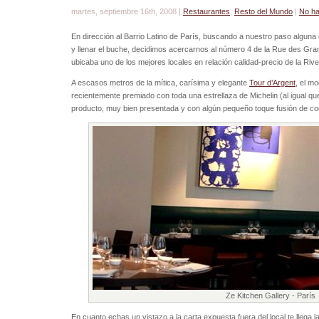
martes, septiembre 16th, 2008 |
Restaurantes
,
Resto del Mundo
|
No ha
En dirección al Barrio Latino de París, buscando a nuestro paso alguna
y llenar el buche, decidimos acercarnos al número 4 de la Rue des Gr
ubicaba uno de los mejores locales en relación calidad-precio de la Riv
A escasos metros de la mítica, carísima y elegante
Tour d’Argent
, el m
recientemente premiado con toda una estrellaza de Michelin (al igual q
producto, muy bien presentada y con algún pequeño toque fusión de coc
Ze Kitchen Gallery - París
En cuanto echas un vistazo a la carta expuesta fuera del local te llega 