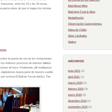
franceses, entre los 24 y los 34 euros,
Mad About Wine
la puerta antes de que lo hagan los turistas
Matching Food & Wine
MediaRación
Observación Gastronómica
Salsa de Chiles
Siete Caníbales
Vadevi
ments
sobre la puerta de uno de los restaurantes
ARCHIVOS
los tediosos procesos de intentos fallidos
aciones de hora. Finalmente, allí estábamos
junio 2021
(1)
io, dejándonos buena parte de nuestro sueldo
 por encima El Bulli de Ferran Adrià y The
abril 2021
(1)
marzo 2020
(1)
febrero 2020
(3)
enero 2020
(2)
diciembre 2019
(1)
noviembre 2019
(1)