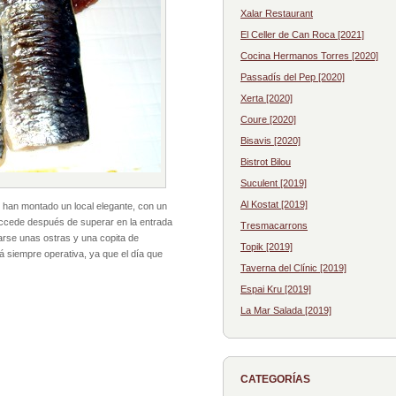
Xalar Restaurant
El Celler de Can Roca [2021]
Cocina Hermanos Torres [2020]
Passadís del Pep [2020]
Xerta [2020]
Coure [2020]
Bisavis [2020]
Bistrot Bilou
Suculent [2019]
Al Kostat [2019]
, han montado un local elegante, con un
ccede después de superar en la entrada
Tresmacarrons
arse unas ostras y una copita de
Topik [2019]
 siempre operativa, ya que el día que
Taverna del Clínic [2019]
Espai Kru [2019]
La Mar Salada [2019]
CATEGORÍAS