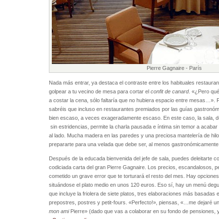
Pierre Gagnaire - París
Nada más entrar, ya destaca el contraste entre los habituales restauran
golpear a tu vecino de mesa para cortar el
confit de canard
. «¿Pero qu
a costar la cena, sólo faltaría que no hubiera espacio entre mesas…». 
sabréis que incluso en restaurantes premiados por las guías gastronó
bien escaso, a veces exageradamente escaso. En este caso, la sala, 
sin estridencias, permite la charla pausada e íntima sin temor a acab
al lado. Mucha madera en las paredes y una preciosa mantelería de hilo 
prepararte para una velada que debe ser, al menos gastronómicamente
Después de la educada bienvenida del jefe de sala, puedes deleitarte c
codiciada carta del gran Pierre Gagnaire. Los precios, escandalosos, 
cometido un grave error que te torturará el resto del mes. Hay opcione
situándose el plato medio en unos 120 euros. Eso sí, hay un menú degu
que incluye la friolera de siete platos, tres elaboraciones más basadas 
prepostres, postres y petit-fours. «Perfecto!», piensas, «…me dejaré un
mon ami
Pierre» (dado que vas a colaborar en su fondo de pensiones, 