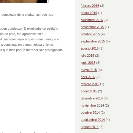
febrero 2016
(3)
enero 2016
(1)
completos de la ciudad, así que nos
diciembre 2015
(3)
noviembre 2015
(1)
uen comienzo. El nivel sube un peldaño
ón de pato, tan agradable en su
octubre 2015
(4)
l plato que flojea un poco más, aunque el
septiembre 2015
(4)
a continuación a una melosa y tierna
agosto 2015
(2)
tes que bien podría merecer ser protagonista
julio 2015
(2)
junio 2015
(3)
mayo 2015
(3)
abril 2015
(1)
febrero 2015
(1)
enero 2015
(2)
diciembre 2014
(3)
noviembre 2014
(2)
octubre 2014
(2)
septiembre 2014
(4)
agosto 2014
(3)