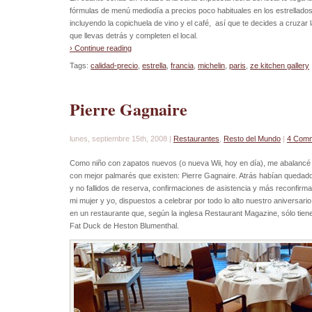
fórmulas de menú mediodía a precios poco habituales en los estrellados 
incluyendo la copichuela de vino y el café, así que te decides a cruzar 
que llevas detrás y completen el local.
› Continue reading
Tags:
calidad-precio
,
estrella
,
francia
,
michelin
,
paris
,
ze kitchen gallery
Pierre Gagnaire
lunes, septiembre 15th, 2008 |
Restaurantes
,
Resto del Mundo
|
4 Com
Como niño con zapatos nuevos (o nueva Wii, hoy en día), me abalancé 
con mejor palmarés que existen: Pierre Gagnaire. Atrás habían quedado 
y no fallidos de reserva, confirmaciones de asistencia y más reconfirm
mi mujer y yo, dispuestos a celebrar por todo lo alto nuestro aniversar
en un restaurante que, según la inglesa Restaurant Magazine, sólo tiene
Fat Duck de Heston Blumenthal.