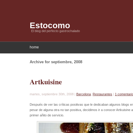
Estocomo
El blog del perfecto gastrochalado
home
Archive for septiembre, 2008
Artkuisine
martes, septiembre 30th, 2008 |
Barcelona
,
Restaurantes
|
1 comentari
Después de ver las críticas positivas que le dedicaban algunos blogs en 
pesar de alguna otra no tan positiva, decidimos ir a conocer Artkuisine 
primer añito de servicio.