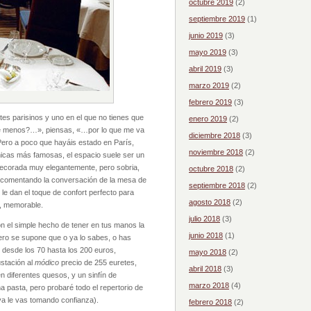
octubre 2019
(2)
septiembre 2019
(1)
junio 2019
(3)
mayo 2019
(3)
abril 2019
(3)
marzo 2019
(2)
febrero 2019
(3)
tes parisinos y uno en el que no tienes que
enero 2019
(2)
é menos?…», piensas, «…por lo que me va
diciembre 2018
(3)
Pero a poco que hayáis estado en París,
noviembre 2018
(2)
micas más famosas, el espacio suele ser un
decorada muy elegantemente, pero sobria,
octubre 2018
(2)
ar comentando la conversación de la mesa de
septiembre 2018
(2)
le dan el toque de confort perfecto para
agosto 2018
(2)
, memorable.
julio 2018
(3)
on el simple hecho de tener en tus manos la
junio 2018
(1)
pero se supone que o ya lo sabes, o has
s desde los 70 hasta los 200 euros,
mayo 2018
(2)
stación al
módico
precio de 255 euretes,
abril 2018
(3)
en diferentes quesos, y un sinfín de
marzo 2018
(4)
a pasta, pero probaré todo el repertorio de
ya le vas tomando confianza).
febrero 2018
(2)