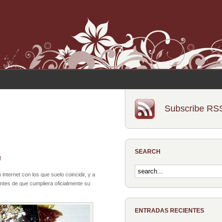
Subscribe RS
SEARCH
o
internet con los que suelo coincidir, y a
antes de que cumpliera oficialmente su
ENTRADAS RECIENTES