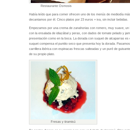
Restaurante Osmosis
Había leído que para comer ofrecen uno de los menús de mediodía más 
decantamos por él. Cinco platos por 23 euros + iva, sin incluir bebidas.
Empezamos por una crema de zanahorias con romero, muy suave, un b
con la ensalada de idiazábal y peras, con dados de tomate pelado y jam
presentación como en la boca. La dorada con suquet de alcaparras es e
suquet compensa el puntito seco que presenta hoy la dorada. Pasamos 
carrillera ibérica con espinacas frescas salteadas y un puré de guisan
de su propio plato.
Fresas y tiramisú