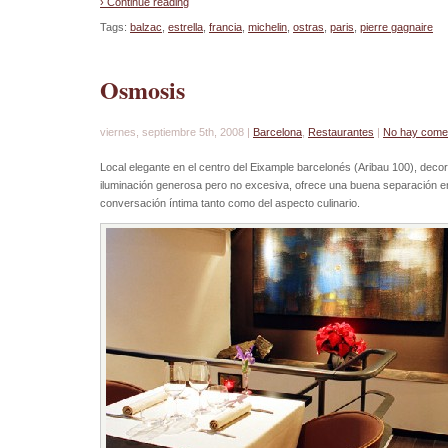
› Continue reading
Tags:
balzac
,
estrella
,
francia
,
michelin
,
ostras
,
paris
,
pierre gagnaire
Osmosis
viernes, septiembre 5th, 2008 |
Barcelona
,
Restaurantes
|
No hay come
Local elegante en el centro del Eixample barcelonés (Aribau 100), dec
iluminación generosa pero no excesiva, ofrece una buena separación en
conversación íntima tanto como del aspecto culinario.