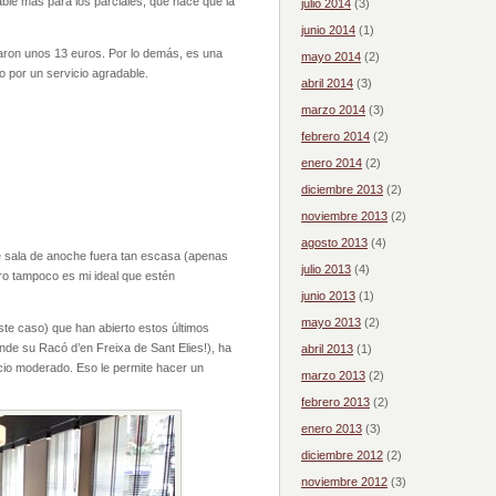
able más para los parciales, que hace que la
julio 2014
(3)
junio 2014
(1)
maron unos 13 euros. Por lo demás, es una
mayo 2014
(2)
 por un servicio agradable.
abril 2014
(3)
marzo 2014
(3)
febrero 2014
(2)
enero 2014
(2)
diciembre 2013
(2)
noviembre 2013
(2)
agosto 2013
(4)
e sala de anoche fuera tan escasa (apenas
julio 2013
(4)
ro tampoco es mi ideal que estén
junio 2013
(1)
mayo 2013
(2)
este caso) que han abierto estos últimos
nde su Racó d’en Freixa de Sant Elies!), ha
abril 2013
(1)
ecio moderado. Eso le permite hacer un
marzo 2013
(2)
febrero 2013
(2)
enero 2013
(3)
diciembre 2012
(2)
noviembre 2012
(3)