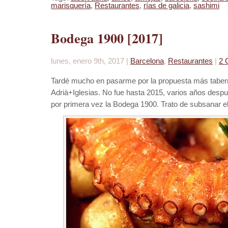
marisquería
,
Restaurantes
,
rías de galicia
,
sashimi
Bodega 1900 [2017]
lunes, enero 9th, 2017 |
Barcelona
,
Restaurantes
|
2 
Tardé mucho en pasarme por la propuesta más tabern
Adrià+Iglesias. No fue hasta 2015, varios años despu
por primera vez la Bodega 1900. Trato de subsanar e