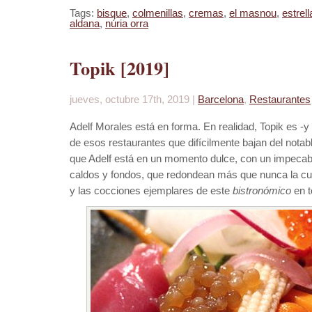
Tags:
bisque
,
colmenillas
,
cremas
,
el masnou
,
estrell
aldana
,
núria orra
Topik [2019]
jueves, octubre 17th, 2019 |
Barcelona
,
Restaurantes
Adelf Morales está en forma. En realidad, Topik es -y
de esos restaurantes que difícilmente bajan del nota
que Adelf está en un momento dulce, con un impecabl
caldos y fondos, que redondean más que nunca la cu
y las cocciones ejemplares de este
bistronómico
en t