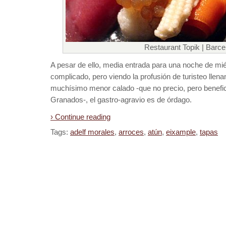
Restaurant Topik | Barce
A pesar de ello, media entrada para una noche de mié
complicado, pero viendo la profusión de turisteo lle
muchísimo menor calado -que no precio, pero benefic
Granados-, el gastro-agravio es de órdago.
› Continue reading
Tags:
adelf morales
,
arroces
,
atún
,
eixample
,
tapas