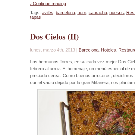
› Continue reading
Tags:
avilés
,
barcelona
,
born
,
cabracho
,
quesos
,
Res
tapas
Dos Cielos (II)
lunes, marzo 4th, 2013 |
Barcelona
,
Hoteles
,
Restaur
Los hermanos Torres, en su cada vez mejor Dos Ciel
febrero al arroz. El homenaje, un menú especial de m
preciado cereal. Como buenos arroceros, decidimos 
con el vacío dejado por la gran Mifanera, nos plantam