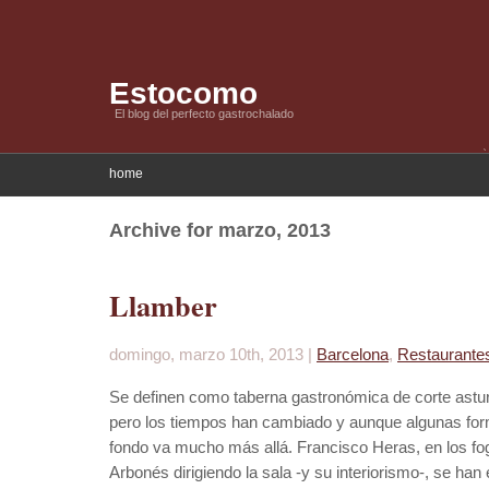
Estocomo
El blog del perfecto gastrochalado
home
Archive for marzo, 2013
Llamber
domingo, marzo 10th, 2013 |
Barcelona
,
Restaurante
Se definen como taberna gastronómica de corte astur
pero los tiempos han cambiado y aunque algunas form
fondo va mucho más allá. Francisco Heras, en los fog
Arbonés dirigiendo la sala -y su interiorismo-, se h