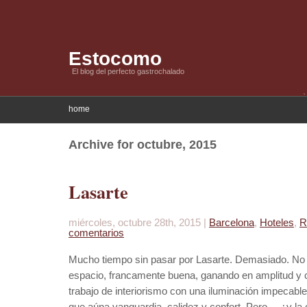
Estocomo
El blog del perfecto gastrochalado
home
Archive for octubre, 2015
Lasarte
miércoles, octubre 28th, 2015 |
Barcelona
,
Hoteles
,
R
comentarios
Mucho tiempo sin pasar por Lasarte. Demasiado. No h
espacio, francamente buena, ganando en amplitud y 
trabajo de interiorismo con una iluminación impecable.
que aúna vanguardia, calidez y confort. Pero… ¿y la