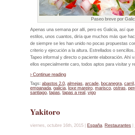
Paseo breve por Galic
Apenas una semana por allí, pero es Galicia, así que 
estilos, unos cuantos, diría que muchos más que hace
de siempre se les han unido no pocas propuestas c
criterio y ejecución a la altura. Estrellados o sencillos
Tapeo informal y directo o paciente elaboración. Ahí va
ellos especialmente caro, todos aptos para visitar y re
› Continue reading
Tags:
abastos 2.0
,
almejas
,
arcade
,
bocanegra
,
carril
empanada
,
galicia
,
loxe mareiro
,
marisco
,
ostras
,
per
santiago
,
tapas
,
tapas a real
,
vigo
Yakitoro
viernes, octubre 16th, 2015 |
España
,
Restaurantes
|