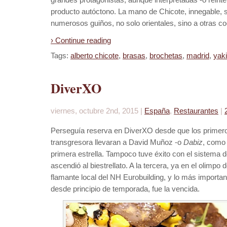
producto autóctono. La mano de Chicote, innegable, se
numerosos guiños, no solo orientales, sino a otras co
› Continue reading
Tags:
alberto chicote
,
brasas
,
brochetas
,
madrid
,
yak
DiverXO
viernes, octubre 2nd, 2015 |
España
,
Restaurantes
|
Perseguía reserva en DiverXO desde que los primero
transgresora llevaran a David Muñoz -o
Dabiz
, como 
primera estrella. Tampoco tuve éxito con el sistema 
ascendió al biestrellato. A la tercera, ya en el olimpo
flamante local del NH Eurobuilding, y lo más importan
desde principio de temporada, fue la vencida.