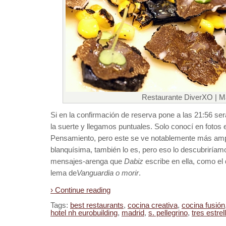
Restaurante DiverXO | M
Si en la confirmación de reserva pone a las 21:56 ser
la suerte y llegamos puntuales. Solo conocí en fotos el
Pensamiento, pero este se ve notablemente más amp
blanquísima, también lo es, pero eso lo descubriríamo
mensajes-arenga que
Dabiz
escribe en ella, como el 
lema de
Vanguardia o morir
.
› Continue reading
Tags:
best restaurants
,
cocina creativa
,
cocina fusión
hotel nh eurobuilding
,
madrid
,
s. pellegrino
,
tres estrel