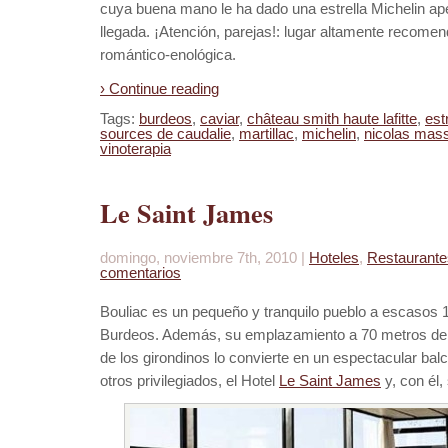
cuya buena mano le ha dado una estrella Michelin a
llegada. ¡Atención, parejas!: lugar altamente recom
romántico-enológica.
› Continue reading
Tags:
burdeos
,
caviar
,
château smith haute lafitte
,
est
sources de caudalie
,
martillac
,
michelin
,
nicolas mas
vinoterapia
Le Saint James
domingo, noviembre 7th, 2010 |
Hoteles
,
Restaurante
comentarios
Bouliac es un pequeño y tranquilo pueblo a escasos 
Burdeos. Además, su emplazamiento a 70 metros de a
de los girondinos lo convierte en un espectacular balc
otros privilegiados, el Hotel
Le Saint James
y, con él,