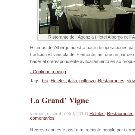
Ristorante dell´Agenzia (Hotel Albergo dell´A
Hicimos del Albergo nuestra base de operaciones par
tradición vitivinícola del Piemonte, así que un par 
hacer el correspondiente avituallamiento en su propu
› Continue reading
Tags:
bra
,
Hoteles
,
italia
,
pollenzo
,
Restaurantes
,
slo
La Grand’ Vigne
viernes, diciembre 3rd, 2010 |
Hoteles
,
Restaurantes
comentarios
Regreso con este post a mi reciente periplo por tierr