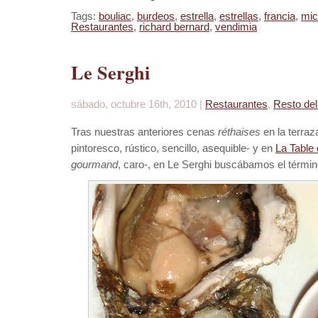
Tags:
bouliac
,
burdeos
,
estrella
,
estrellas
,
francia
,
mic
Restaurantes
,
richard bernard
,
vendimia
Le Serghi
sábado, octubre 16th, 2010 |
Restaurantes
,
Resto de
Tras nuestras anteriores cenas
réthaises
en la terraz
pintoresco, rústico, sencillo, asequible- y en
La Table 
gourmand
, caro-, en Le Serghi buscábamos el térmi