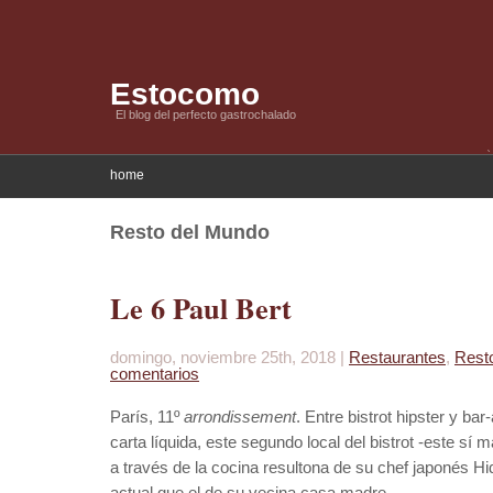
Estocomo
El blog del perfecto gastrochalado
home
Resto del Mundo
Le 6 Paul Bert
domingo, noviembre 25th, 2018 |
Restaurantes
,
Rest
comentarios
París, 11º
arrondissement
. Entre bistrot hipster y bar
carta líquida, este segundo local del bistrot -este sí 
a través de la cocina resultona de su chef japonés 
actual que el de su vecina casa madre.