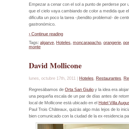
Empezar a cenar con el sol a punto de perderse por u
que el cielo vaya cambiando de color a medida que e
dificulta un poco la tarea -¡bendito problema!- de cen
gastronómico.
› Continue reading
Tags:
algarve
,
Hoteles
,
moncarapacho
,
orangerie
,
por
monte
David Mollicone
lunes, octubre 17th, 2011 |
Hoteles
,
Restaurantes
,
Re
Regresábamos de
Orta San Giulio
y la idea era aloj
una pequeña escala de un par de días antes de retomar
local de Mollicone está ubicado en el
Hotel Villa Augu
Paul Trois Châteaux, quizás algo más lejos de lo ini
bien comunicado con la ciudad de la ex-residencia pa