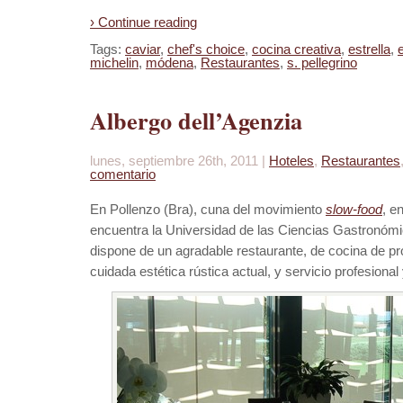
› Continue reading
Tags:
caviar
,
chef's choice
,
cocina creativa
,
estrella
,
michelin
,
módena
,
Restaurantes
,
s. pellegrino
Albergo dell’Agenzia
lunes, septiembre 26th, 2011 |
Hoteles
,
Restaurantes
comentario
En Pollenzo (Bra), cuna del movimiento
slow-food
, e
encuentra la Universidad de las Ciencias Gastronómi
dispone de un agradable restaurante, de cocina de p
cuidada estética rústica actual, y servicio profesional