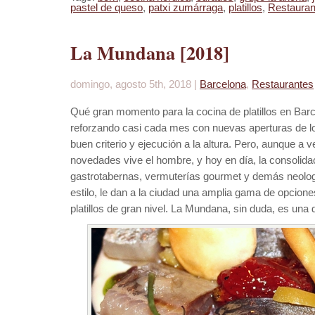
pastel de queso
,
patxi zumárraga
,
platillos
,
Restauran
La Mundana [2018]
domingo, agosto 5th, 2018 |
Barcelona
,
Restaurantes
Qué gran momento para la cocina de platillos en Barc
reforzando casi cada mes con nuevas aperturas de l
buen criterio y ejecución a la altura. Pero, aunque a 
novedades vive el hombre, y hoy en día, la consolida
gastrotabernas, vermuterías gourmet y demás neolog
estilo, le dan a la ciudad una amplia gama de opcione
platillos de gran nivel. La Mundana, sin duda, es una d