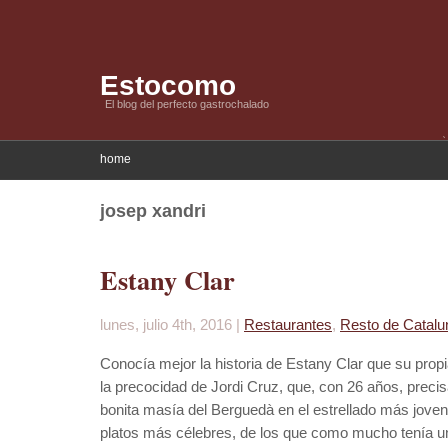
Estocomo
El blog del perfecto gastrochalado
home
josep xandri
Estany Clar
lunes, julio 4th, 2016 |
Restaurantes
,
Resto de Catalu
Conocía mejor la historia de Estany Clar que su prop
la precocidad de Jordi Cruz, que, con 26 años, preci
bonita masía del Berguedà en el estrellado más jove
platos más célebres, de los que como mucho tenía un