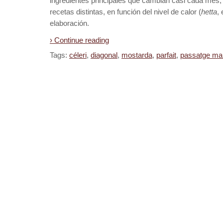
ingredientes principales que cambian casi cada mes,
recetas distintas, en función del nivel de calor (
hetta
,
elaboración.
› Continue reading
Tags:
céleri
,
diagonal
,
mostarda
,
parfait
,
passatge ma