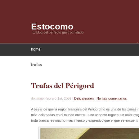
Estocomo
El blog del perfecto gastrochalado
home
trufas
Trufas del Périgord
domingo, febrero 1st, 2009 |
Delicatessen
|
No hay comentarios
A pesar de que la región francesa del Périgord no es una de las zonas m
más aclamadas en el mundo entero. Luce aspecto rugoso, un color muy o
trufa blanca, es mucho más intenso y expresivo que el que se encuentra