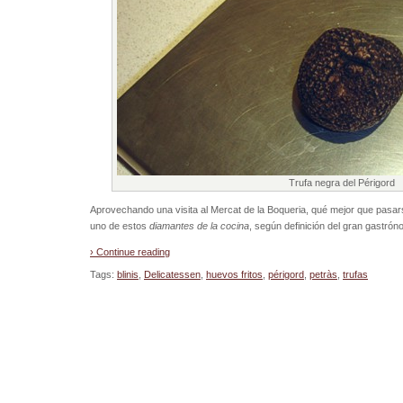
Trufa negra del Périgord
Aprovechando una visita al Mercat de la Boqueria, qué mejor que pasar
uno de estos
diamantes de la cocina
, según definición del gran gastróno
› Continue reading
Tags:
blinis
,
Delicatessen
,
huevos fritos
,
périgord
,
petràs
,
trufas