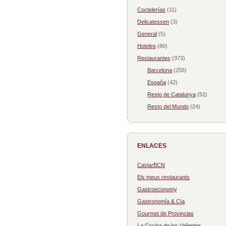
Coctelerías
(11)
Delicatessen
(3)
General
(5)
Hoteles
(80)
Restaurantes
(373)
Barcelona
(255)
España
(42)
Resto de Catalunya
(52)
Resto del Mundo
(24)
ENLACES
CaviarBCN
Els meus restaurants
Gastroeconomy
Gastronomía & Cía
Gourmet de Provincias
La Cocina de los Valientes