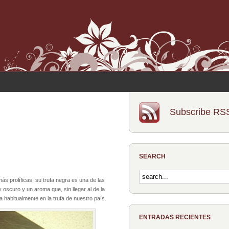
Subscribe RS
SEARCH
ás prolíficas, su trufa negra es una de las
scuro y un aroma que, sin llegar al de la
 habitualmente en la trufa de nuestro país.
ENTRADAS RECIENTES