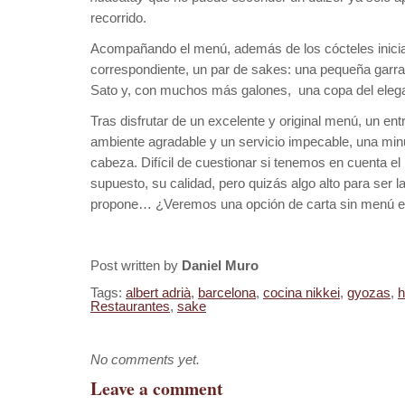
recorrido.
Acompañando el menú, además de los cócteles iniciale
correspondiente, un par de sakes: una pequeña garra
Sato y, con muchos más galones, una copa del eleg
Tras disfrutar de un excelente y original menú, un en
ambiente agradable y un servicio impecable, una min
cabeza. Difícil de cuestionar si tenemos en cuenta e
supuesto, su calidad, pero quizás algo alto para ser
propone… ¿Veremos una opción de carta sin menú en
Post written by
Daniel Muro
Tags:
albert adrià
,
barcelona
,
cocina nikkei
,
gyozas
,
h
Restaurantes
,
sake
No comments yet.
Leave a comment