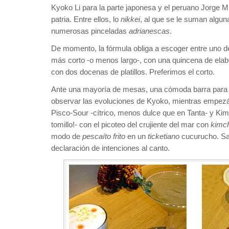
Kyoko Li para la parte japonesa y el peruano Jorge Muñ
patria. Entre ellos, lo
nikkei
, al que se le suman algun
numerosas pinceladas
adrianescas
.
De momento, la fórmula obliga a escoger entre uno de
más corto -o menos largo-, con una quincena de elab
con dos docenas de platillos. Preferimos el corto.
Ante una mayoría de mesas, una cómoda barra para 8
observar las evoluciones de Kyoko, mientras empe
Pisco-Sour -cítrico, menos dulce que en Tanta- y Kim
tomillo!- con el picoteo del crujiente del mar con
kimc
modo de
pescaíto frito
en un
ticketiano
cucurucho. Sa
declaración de intenciones al canto.