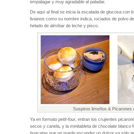
empalagar y muy agradable al paladar.
De aquí al final se inicia la escalada de glucosa con 
livianos como su nombre indica, rociados de polvo d
helado de almíbar de leche y pisco.
Suspiros limeños & Picarones 
Ya en formato
petit-four
, entran los crujientes
picaron
secos y canela, y la minitableta de chocolate blanc
huacatay
que no puede esconder un dulzor ya sólo ap