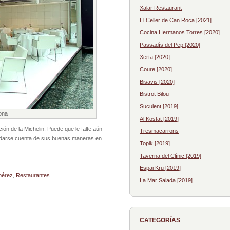
Xalar Restaurant
El Celler de Can Roca [2021]
Cocina Hermanos Torres [2020]
Passadís del Pep [2020]
Xerta [2020]
Coure [2020]
Bisavis [2020]
Bistrot Bilou
Suculent [2019]
ona
Al Kostat [2019]
ión de la Michelin. Puede que le falte aún
Tresmacarrons
il darse cuenta de sus buenas maneras en
Topik [2019]
Taverna del Clínic [2019]
Espai Kru [2019]
pérez
,
Restaurantes
La Mar Salada [2019]
CATEGORÍAS