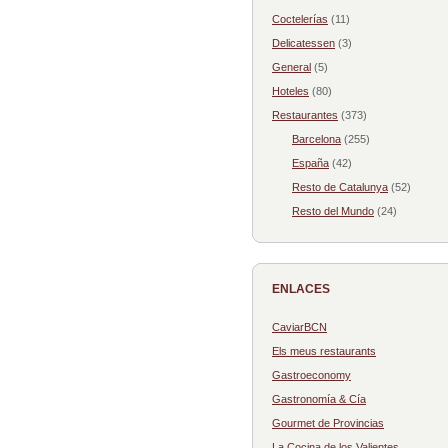
Coctelerías
(11)
Delicatessen
(3)
General
(5)
Hoteles
(80)
Restaurantes
(373)
Barcelona
(255)
España
(42)
Resto de Catalunya
(52)
Resto del Mundo
(24)
ENLACES
CaviarBCN
Els meus restaurants
Gastroeconomy
Gastronomía & Cía
Gourmet de Provincias
La Cocina de los Valientes