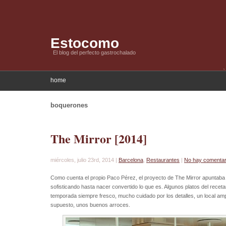
Estocomo
El blog del perfecto gastrochalado
home
boquerones
The Mirror [2014]
miércoles, julio 23rd, 2014 |
Barcelona
,
Restaurantes
|
No hay comentar
Como cuenta el propio Paco Pérez, el proyecto de The Mirror apuntaba i
sofisticando hasta nacer convertido lo que es. Algunos platos del receta
temporada siempre fresco, mucho cuidado por los detalles, un local amp
supuesto, unos buenos arroces.