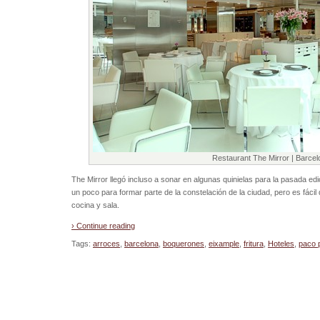
Restaurant The Mirror | Barcel
The Mirror llegó incluso a sonar en algunas quinielas para la pasada edic
un poco para formar parte de la constelación de la ciudad, pero es fác
cocina y sala.
› Continue reading
Tags:
arroces
,
barcelona
,
boquerones
,
eixample
,
fritura
,
Hoteles
,
paco 