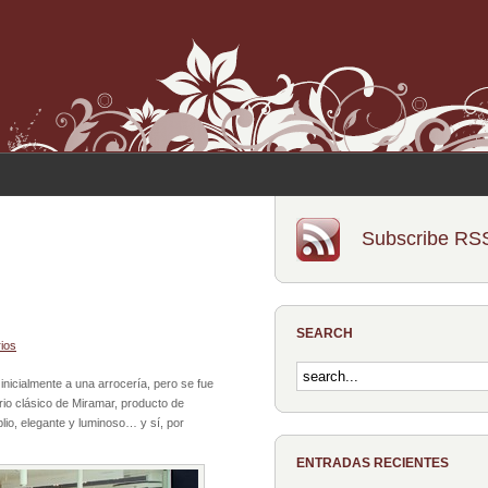
Subscribe RS
SEARCH
ios
nicialmente a una arrocería, pero se fue
rio clásico de Miramar, producto de
lio, elegante y luminoso… y sí, por
ENTRADAS RECIENTES