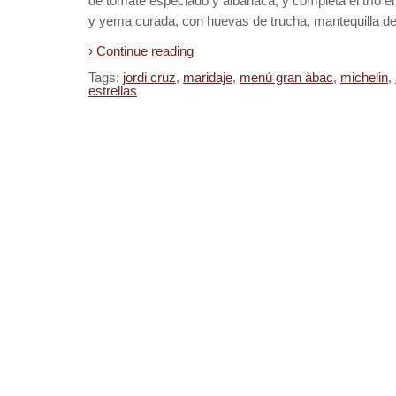
de tomate especiado y albahaca; y completa el trío e
y yema curada, con huevas de trucha, mantequilla de 
› Continue reading
Tags:
jordi cruz
,
maridaje
,
menú gran àbac
,
michelin
,
estrellas