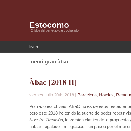
Estocomo
El blog del perfecto gastrochalado
home
menú gran àbac
Àbac [2018 II]
viernes, julio 20th, 2018 |
Barcelona
,
Hoteles
,
Restau
Por razones obvias, ÀBaC no es de esos restaurante
pero este 2018 he tenido la suerte de poder repetir vi
Nuestra Tradición
, la versión clásica de la propuesta 
habían regalado -¡mil gracias!- un paseo por el menú