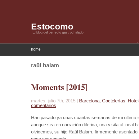
Estocomo
El blog del perfecto gastrochalado
home
raül balam
Moments [2015]
martes, julio 7th, 2015 |
Barcelona
,
Coctelerías
,
Hotel
comentarios
Han pasado ya unas cuantas semanas de mi última e
aunque sea en narración diferida, una visita al local 
olvidemos, su hijo Raül Balam, firmemente asentado 
pena ser contada.