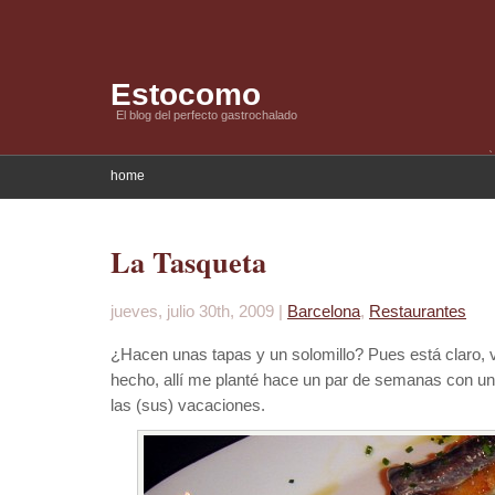
Estocomo
El blog del perfecto gastrochalado
home
La Tasqueta
jueves, julio 30th, 2009 |
Barcelona
,
Restaurantes
¿Hacen unas tapas y un solomillo? Pues está claro
hecho, allí me planté hace un par de semanas con un 
las (sus) vacaciones.