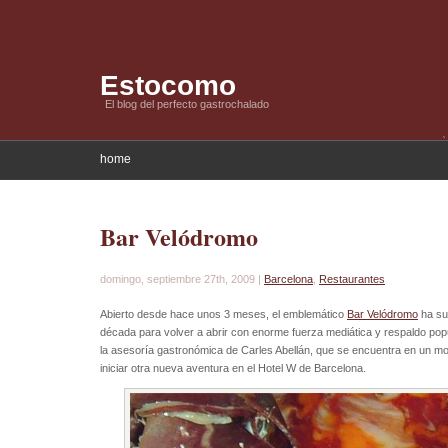
Estocomo
El blog del perfecto gastrochalado
home
Bar Velódromo
domingo, septiembre 27th, 2009 |
Barcelona
,
Restaurantes
Abierto desde hace unos 3 meses, el emblemático
Bar Velódromo
ha su
década para volver a abrir con enorme fuerza mediática y respaldo popu
la asesoría gastronómica de Carles Abellán, que se encuentra en un m
iniciar otra nueva aventura en el Hotel W de Barcelona.