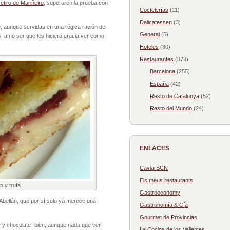
etiro do Mariñeiro
, superaron la prueba con
Coctelerías
(11)
Delicatessen
(3)
 aunque servidas en una ilógica ración de
General
(5)
 a no ser que les hiciera gracia ver como
Hoteles
(80)
Restaurantes
(373)
Barcelona
(255)
España
(42)
Resto de Catalunya
(52)
Resto del Mundo
(24)
ENLACES
CaviarBCN
Els meus restaurants
n y trufa
Gastroeconomy
de Abellán, que por sí solo ya merece una
Gastronomía & Cía
Gourmet de Provincias
e y chocolate -bien, aunque nada que ver
La Cocina de los Valientes