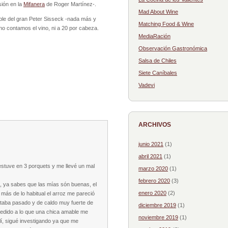
sión en la
Mifanera
de Roger Martínez-.
Mad About Wine
ible del gran Peter Sisseck -nada más y
Matching Food & Wine
 contamos el vino, ni a 20 por cabeza.
MediaRación
Observación Gastronómica
Salsa de Chiles
Siete Caníbales
Vadevi
ARCHIVOS
junio 2021
(1)
abril 2021
(1)
stuve en 3 porquets y me llevé un mal
marzo 2020
(1)
febrero 2020
(3)
s, ya sabes que las mías són buenas, el
enero 2020
(2)
 más de lo habitual el arroz me pareció
staba pasado y de caldo muy fuerte de
diciembre 2019
(1)
ucedido a lo que una chica amable me
noviembre 2019
(1)
llí, sigué investigando ya que me