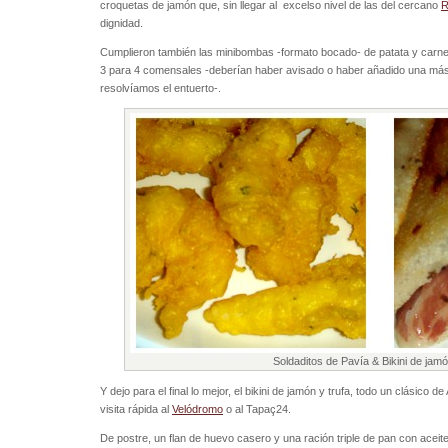
croquetas de jamón que, sin llegar al excelso nivel de las del cercano
R
dignidad.
Cumplieron también las minibombas -formato bocado- de patata y carne,
3 para 4 comensales -deberían haber avisado o haber añadido una más,
resolvíamos el entuerto-.
Soldaditos de Pavía & Bikini de jamó
Y dejo para el final lo mejor, el bikini de jamón y trufa, todo un clásico 
visita rápida al
Velódromo
o al Tapaç24.
De postre, un flan de huevo casero y una ración triple de pan con aceit