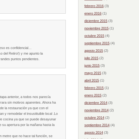
febrero 2016
(3)
enero 2016
(1)
diciembre 2015
(3)
noviembre 2015
(1)
octubre 2015
(4)
septiembre 2015
(4)
eso es confidencial…
agosto 2015
(2)
 del Retiro!) y me apunto la
julio 2015
(2)
randes puntos pendientes.
junio 2015
(3)
mayo 2015
(3)
abril 2015
(1)
febrero 2015
(1)
enero 2015
(2)
tapa anterior, a todos nos parecía
rara sin motivos aparentes. Ahora ha
diciembre 2014
(3)
 de la restauración ya que con el
noviembre 2014
(2)
 y remodelar el insustituible local .Lo
octubre 2014
(2)
o de cocina ya que se puede desayunar
 su apertura por la mañana hasta la
septiembre 2014
(4)
agosto 2014
(3)
 metre que no hace tal función, se