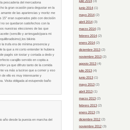
julio 2014
(3)
n la pescaderia del mercadona
ho la gran ocasión para degustar en la
junio 2014
(1)
 amante de las apariencias y moritz me
mayo 2014
(2)
s 15″ eran superados pido con decisión
abril 2014
(3)
 no se quedaron satisfechos con la
mos nuestras elecciones de las que
marzo 2014
(3)
ceite (sencillo y arriesgado)para mi
febrero 2014
(2)
quilibradisimo),los bikinis
enero 2014
(2)
la trufa era de mínima presencia y
e la que a mi corto entender le hubiera
diciembre 2013
(2)
de pagés sin tostar y cortada a dedo y
noviembre 2013
(2)
fecto carajillo servido en copita a
agosto 2013
(4)
rlo» ya que difruto tanto de la comida
ente va más a lucirse que a comer y eso
julio 2013
(4)
n de ello es muy interesante y
junio 2013
(1)
na. Visita obligada al estupendo baño
mayo 2013
(2)
abril 2013
(1)
marzo 2013
(2)
febrero 2013
(2)
enero 2013
(3)
diciembre 2012
(2)
io año desde la puesta en marcha del
noviembre 2012
(3)