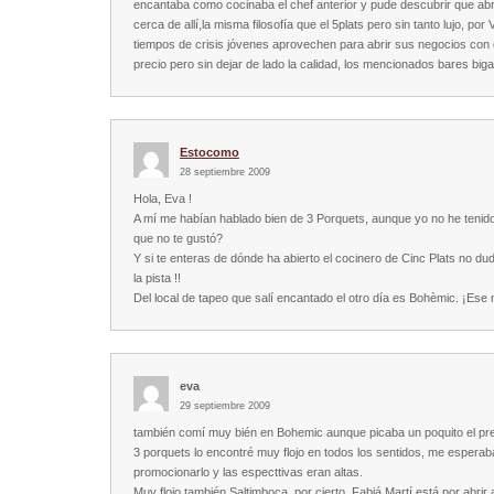
encantaba como cocinaba el chef anterior y pude descubrir que abr
cerca de allí,la misma filosofía que el 5plats pero sin tanto lujo, po
tiempos de crisis jóvenes aprovechen para abrir sus negocios con o
precio pero sin dejar de lado la calidad, los mencionados bares bi
Estocomo
28 septiembre 2009
Hola, Eva !
A mí me habían hablado bien de 3 Porquets, aunque yo no he tenid
que no te gustó?
Y si te enteras de dónde ha abierto el cocinero de Cinc Plats no du
la pista !!
Del local de tapeo que salí encantado el otro día es Bohèmic. ¡Ese
eva
29 septiembre 2009
también comí muy bién en Bohemic aunque picaba un poquito el pr
3 porquets lo encontré muy flojo en todos los sentidos, me espera
promocionarlo y las especttivas eran altas.
Muy flojo también Saltimboca, por cierto, Fabiá Martí está por abrir 