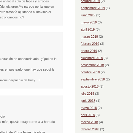
octubre 2019
(2)
e un local sólo de tapas y arroces
r Valencia creo.Me parece genial que en
septiembre 2019
(1)
tra filosofía ajustando al máximo el
junio 2019
(3)
gastronómicos no?
mayo 2019
(3)
abril 2019
(3)
marzo 2019
(2)
febrero 2019
(3)
enero 2019
(2)
diciembre 2018
(3)
o ocasión de conocerlo aún. ¿Qué es lo
noviembre 2018
(2)
des en postearlo, que hay que seguirle
octubre 2018
(2)
septiembre 2018
(2)
 micuit-carpaccio de buey…!
agosto 2018
(2)
julio 2018
(3)
junio 2018
(1)
mayo 2018
(2)
abril 2018
(3)
ecio
ba más, quizás exageraron a la hora de
marzo 2018
(4)
febrero 2018
(2)
al lado del Corte Inglés de plaza