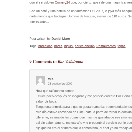
con el servido en
Comerç24
que, por cierto, goza de una magnífica ver
Con un café y una botella de un fantástico PSI 2007, la joya más asequ
nada menos que bodegas Dominio de Pingus-, menos de 110 euros. Si no
Interesante…
Post written by
Daniel Muro
Tags:
barcelona
,
bares
,
biquini
,
carles abellán
,
Restaurantes
,
tapas
9 Comments to
Bar Velódromo
eva
28 septiembre 2009
Hola que tal?cuanto tiempo.
Estuve poco después de inagurar y me pareció corecto.Por cierto e
sabor de boca.
Tengo una primicia para ti que te gustan tanto las recomendacione
otro día estuve comiendo en Cinc Plats, a parte de tardar la comida
diferente, es una de las cosas que más me gustaba de ese sitio, e
sal sin sabor alguno, me extraño y le pregunté al servicio por lo s
dijo que no era el primero que lo comentaba, el chef ya no trabaja a