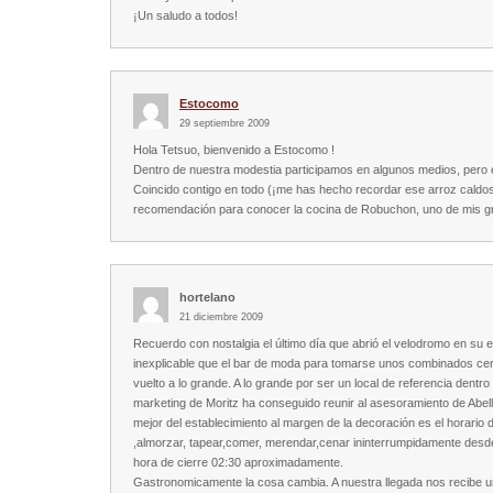
¡Un saludo a todos!
Estocomo
29 septiembre 2009
Hola Tetsuo, bienvenido a Estocomo !
Dentro de nuestra modestia participamos en algunos medios, pero 
Coincido contigo en todo (¡me has hecho recordar ese arroz caldoso
recomendación para conocer la cocina de Robuchon, uno de mis g
hortelano
21 diciembre 2009
Recuerdo con nostalgia el último día que abrió el velodromo en su e
inexplicable que el bar de moda para tomarse unos combinados cer
vuelto a lo grande. A lo grande por ser un local de referencia dentro
marketing de Moritz ha conseguido reunir al asesoramiento de Abellan
mejor del establecimiento al margen de la decoración es el horari
,almorzar, tapear,comer, merendar,cenar ininterrumpidamente desde
hora de cierre 02:30 aproximadamente.
Gastronomicamente la cosa cambia. A nuestra llegada nos recibe un