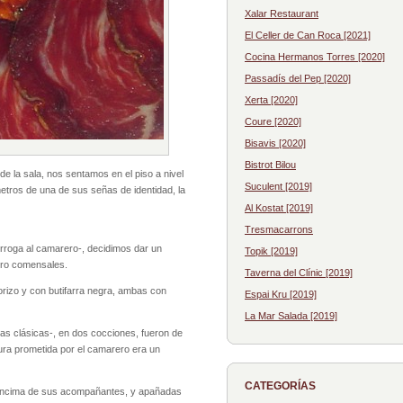
Xalar Restaurant
El Celler de Can Roca [2021]
Cocina Hermanos Torres [2020]
Passadís del Pep [2020]
Xerta [2020]
Coure [2020]
Bisavis [2020]
Bistrot Bilou
de la sala, nos sentamos en el piso a nivel
Suculent [2019]
metros de una de sus señas de identidad, la
Al Kostat [2019]
Tresmacarrons
rórroga al camarero-, decidimos dar un
Topik [2019]
atro comensales.
Taverna del Clínic [2019]
orizo y con butifarra negra, ambas con
Espai Kru [2019]
La Mar Salada [2019]
tas clásicas-, en dos cocciones, fueron de
ura prometida por el camarero era un
CATEGORÍAS
r encima de sus acompañantes, y apañadas