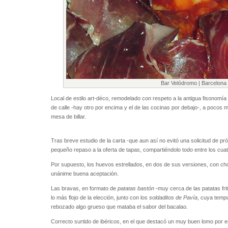
Bar Velódromo | Barcelona
Local de estilo art-déco, remodelado con respeto a la antigua fisonomía 
de calle -hay otro por encima y el de las cocinas por debajo-, a pocos 
mesa de billar.
Tras breve estudio de la carta -que aun así no evitó una solicitud de p
pequeño repaso a la oferta de tapas, compartiéndolo todo entre los cu
Por supuesto, los huevos estrellados, en dos de sus versiones, con ch
unánime buena aceptación.
Las bravas, en formato de
patatas bastón
-muy cerca de las patatas fri
lo más flojo de la elección, junto con los
soldaditos de Pavía
, cuya temp
rebozado algo grueso que mataba el sabor del bacalao.
Correcto surtido de ibéricos, en el que destacó un muy buen lomo po