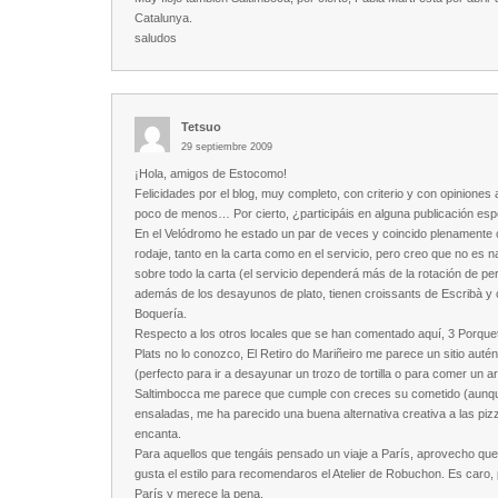
Catalunya.
saludos
Tetsuo
29 septiembre 2009
¡Hola, amigos de Estocomo!
Felicidades por el blog, muy completo, con criterio y con opinione
poco de menos… Por cierto, ¿participáis en alguna publicación esp
En el Velódromo he estado un par de veces y coincido plenamente c
rodaje, tanto en la carta como en el servicio, pero creo que no es 
sobre todo la carta (el servicio dependerá más de la rotación de pe
además de los desayunos de plato, tienen croissants de Escribà y 
Boquería.
Respecto a los otros locales que se han comentado aquí, 3 Porquet
Plats no lo conozco, El Retiro do Mariñeiro me parece un sitio aut
(perfecto para ir a desayunar un trozo de tortilla o para comer un 
Saltimbocca me parece que cumple con creces su cometido (aunqu
ensaladas, me ha parecido una buena alternativa creativa a las piz
encanta.
Para aquellos que tengáis pensado un viaje a París, aprovecho que 
gusta el estilo para recomendaros el Atelier de Robuchon. Es caro,
París y merece la pena.