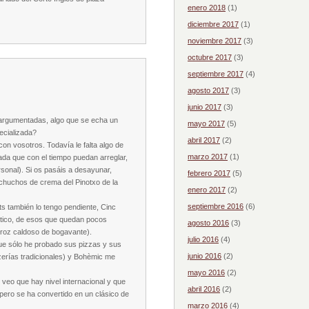
enero 2018
(1)
diciembre 2017
(1)
noviembre 2017
(3)
octubre 2017
(3)
septiembre 2017
(4)
agosto 2017
(3)
junio 2017
(3)
s argumentadas, algo que se echa un
mayo 2017
(5)
ecializada?
abril 2017
(2)
on vosotros. Todavía le falta algo de
marzo 2017
(1)
nada que con el tiempo puedan arreglar,
rsonal). Si os pasáis a desayunar,
febrero 2017
(5)
chuchos de crema del Pinotxo de la
enero 2017
(2)
septiembre 2016
(6)
s también lo tengo pendiente, Cinc
éntico, de esos que quedan pocos
agosto 2016
(3)
arroz caldoso de bogavante).
julio 2016
(4)
e sólo he probado sus pizzas y sus
junio 2016
(2)
zerías tradicionales) y Bohèmic me
mayo 2016
(2)
veo que hay nivel internacional y que
abril 2016
(2)
 pero se ha convertido en un clásico de
marzo 2016
(4)