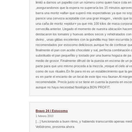
limitó a darnos un papelito con un númeru como quien hace cola e
,asegurandonos que la espera no superaría los 15 minutos aprovec
barra una moritz «alfa» que superó mis espectativas ya que no soy
parece una cerveza aceptable con una gran imagen , viendo que lo
una caña de moritz «epidur» ya que mis 100 kilos de masa corporal
cervecilla anterior. Llegado el momento de nuestra ubicación hace
destacaron los tomates y huevas ambos secos y rehidratados con a
divino , unas gildas excelentes con la guindilla muy bien escurrida (e
recomendados por estocomo deliciosos aunque he de confesar que 
finalmente el pan con aceite chocolate y sal, perfecta combinación d
substituido el pan pequeñito y tostado por una buena hogaza de pa 
medio de grosor. Finalmente difruté de la puesta en escena de un per
parte para que uno mismo proceda a la mezcla ,»toque el cielo al ve
como de sus rituales.En fin para mi es un establecimiento que la g
es en parte el encanto de un local de este tipo «su fauna».Al marge
recomendable. Precio justo si se tiene en cuenta la puesta en esce
aunque no haya necesidad fisiológica.BON PROFIT.
Bravo 24 | Estocomo
1 febrero 2010
[…] funcionando a buen ritmo, y habiendo transcurrido apenas med
Velódromo, presenta ahora