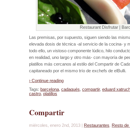
Restaurant Disfrutar | Bar
Las premisas, por supuesto, siguen siendo las mism
elevada dosis de técnica -al servicio de la cocina- y 
todo ello, un vistoso componente lúdico, hilo conduc
en realidad, uno largo y otro más- con mayoría de 
platillos más cercanos al estilo del Compartir de Ca
capitaneado por el mismo trío de exchefs de elBulli.
› Continue reading
Tags:
barcelona
,
cadaqués
,
compartir
,
eduard xatruc
castro
,
platillos
Compartir
miércoles, enero 2nd, 2013 |
Restaurantes
,
Resto de