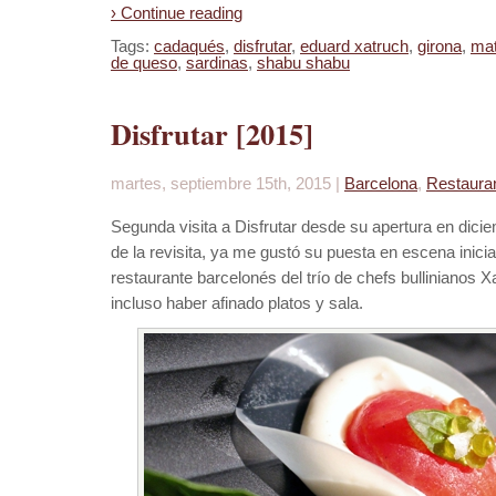
› Continue reading
Tags:
cadaqués
,
disfrutar
,
eduard xatruch
,
girona
,
ma
de queso
,
sardinas
,
shabu shabu
Disfrutar [2015]
martes, septiembre 15th, 2015 |
Barcelona
,
Restaura
Segunda visita a Disfrutar desde su apertura en dic
de la revisita, ya me gustó su puesta en escena inic
restaurante barcelonés del trío de chefs bullinianos
incluso haber afinado platos y sala.