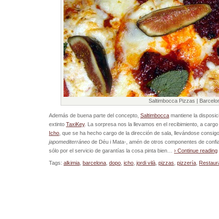
Saltimbocca Pizzas | Barcelo
Además de buena parte del concepto,
Saltimbocca
mantiene la disposic
extinto
TaxiKey
. La sorpresa nos la llevamos en el recibimiento, a carg
Icho
, que se ha hecho cargo de la dirección de sala, llevándose consigo
japomediterráneo
de Déu i Mata-, amén de otros componentes de confia
sólo por el servicio de garantías la cosa pinta bien…
› Continue reading
Tags:
alkimia
,
barcelona
,
dopo
,
icho
,
jordi vilà
,
pizzas
,
pizzería
,
Restaur