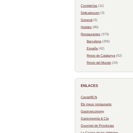
Coctelerías
(11)
Delicatessen
(3)
General
(5)
Hoteles
(80)
Restaurantes
(373)
Barcelona
(255)
España
(42)
Resto de Catalunya
(52)
Resto del Mundo
(24)
ENLACES
CaviarBCN
Els meus restaurants
Gastroeconomy
Gastronomía & Cía
Gourmet de Provincias
La Cocina de los Valientes