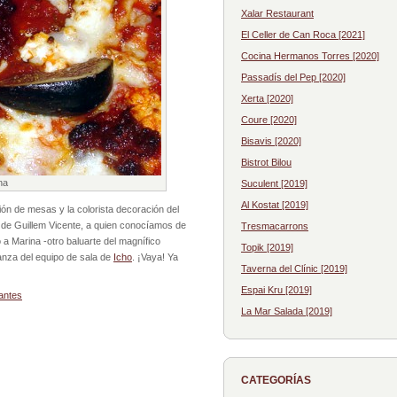
Xalar Restaurant
El Celler de Can Roca [2021]
Cocina Hermanos Torres [2020]
Passadís del Pep [2020]
Xerta [2020]
Coure [2020]
Bisavis [2020]
Bistrot Bilou
na
Suculent [2019]
Al Kostat [2019]
ión de mesas y la colorista decoración del
o de Guillem Vicente, a quien conocíamos de
Tresmacarrons
 a Marina -otro baluarte del magnífico
Topik [2019]
nza del equipo de sala de
Icho
. ¡Vaya! Ya
Taverna del Clínic [2019]
Espai Kru [2019]
antes
La Mar Salada [2019]
CATEGORÍAS