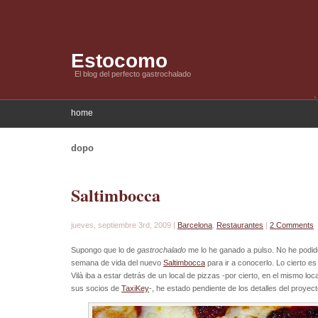
Estocomo
El blog del perfecto gastrochalado
home
dopo
Saltimbocca
jueves, septiembre 3rd, 2009 |
Barcelona
,
Restaurantes
|
2 Comments
Supongo que lo de
gastrochalado
me lo he ganado a pulso. No he podido 
semana de vida del nuevo
Saltimbocca
para ir a conocerlo. Lo cierto es
Vilà iba a estar detrás de un local de pizzas -por cierto, en el mismo l
sus socios de
TaxiKey
-, he estado pendiente de los detalles del proyect