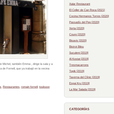
Xalar Restaurant
El Celler de Can Roca [2021]
Cocina Hermanos Torres [2020]
Passadís del Pep [2020]
Xerta [2020]
Coure [2020]
Bisavis [2020]
Bistrot Bilou
Suculent [2019]
Al Kostat [2019]
e Michel, también Emma-, dirige la sala y a
Tresmacarrons
a de Fornell, que ya trabajó en la vecina
Topik [2019]
Taverna del Clínic [2019]
Espai Kru [2019]
s
,
Restaurantes
,
romain fornell
,
toulouse
La Mar Salada [2019]
CATEGORÍAS