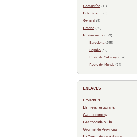
Coctelerías
(11)
Delicatessen
(3)
General
(5)
Hoteles
(80)
Restaurantes
(373)
Barcelona
(255)
España
(42)
Resto de Catalunya
(52)
Resto del Mundo
(24)
ENLACES
CaviarBCN
Els meus restaurants
Gastroeconomy
Gastronomía & Cía
Gourmet de Provincias
La Cocina de los Valientes