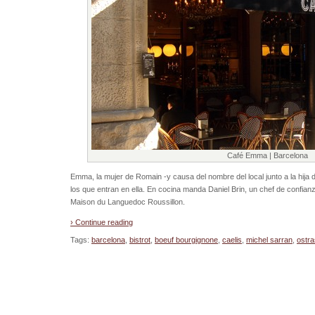
Café Emma | Barcelona
Emma, la mujer de Romain -y causa del nombre del local junto a la hija d
los que entran en ella. En cocina manda Daniel Brin, un chef de confianz
Maison du Languedoc Roussillon.
› Continue reading
Tags:
barcelona
,
bistrot
,
boeuf bourgignone
,
caelis
,
michel sarran
,
ostra