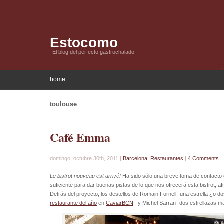
Estocomo
El blog del perfecto gastrochalado
home
toulouse
Café Emma
domingo, octubre 30th, 2011 |
Barcelona
,
Restaurantes
|
4 Comments
Le bistrot nouveau est arrivé!
Ha sido sólo una breve toma de contacto 
suficiente para dar buenas pistas de lo que nos ofrecerá esta bistrot,
Detrás del proyecto, los destellos de Romain Fornell -una estrella ¿o d
restaurante del año
en
CaviarBCN
– y Michel Sarran -dos estrellazas m