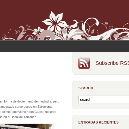
Subscribe RS
SEARCH
en forma de doble menú de mediodía, pero
 afrancesado como pocos en Barcelona.
os el mes que viene? con Caelis, reciente
ás en su local de Toulouse-.
ENTRADAS RECIENTES