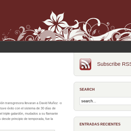
Subscribe RS
SEARCH
ión transgresora llevaran a David Muñoz -o
 tuve éxito con el sistema de 30 días de
 del triple galardón, mudados a su flamante
s desde principio de temporada, fue la
ENTRADAS RECIENTES