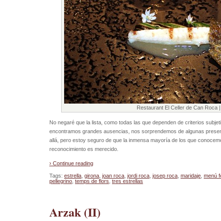
Restaurant El Celler de Can Roca |
No negaré que la lista, como todas las que dependen de criterios subjet
encontramos grandes ausencias, nos sorprendemos de algunas presenc
allá, pero estoy seguro de que la inmensa mayoría de los que conocemo
reconocimiento es merecido.
› Continue reading
Tags:
estrella
,
girona
,
joan roca
,
jordi roca
,
josep roca
,
maridaje
,
menú fe
pellegrino
,
temps de flors
,
tres estrellas
Arzak (II)