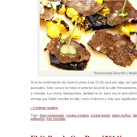
Restaurante DiverXO | Madr
Si en la confirmación de reserva pone a las 21:56 será por algo, así qu
puntuales. Solo conocí en fotos el anterior local de la calle Pensamien
y cómodo. La cocina, blanquísima, también lo es, pero eso lo descubrir
arenga que
Dabiz
escribe en ella, como el directo y más que significati
› Continue reading
Tags:
best restaurants
,
cocina creativa
,
cocina fusión
,
dabiz muñoz
,
da
pellegrino
,
tres estrellas