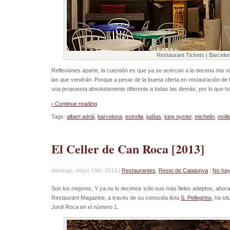
Restaurant Tickets | Barcelo
Reflexiones aparte, la cuestión es que ya se acercan a la decena mis visi
las que vendrán. Porque a pesar de la buena oferta en restauración de
una propuesta absolutamente diferente a todas las demás, por lo que h
› Continue reading
Tags:
albert adrià
,
barcelona
,
estrella
,
judías
,
king oyster
,
michelin
,
moll
El Celler de Can Roca [2013]
domingo, mayo 19th, 2013 |
Restaurantes
,
Resto de Catalunya
|
No hay
Son los mejores. Y ya no lo decimos sólo sus más fieles adeptos, ahora
Restaurant Magazine, a través de su conocida lista
S. Pellegrino
, ha si
Jordi Roca en el número 1.