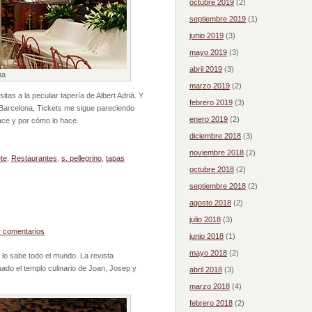
octubre 2019
(2)
septiembre 2019
(1)
junio 2019
(3)
mayo 2019
(3)
abril 2019
(3)
na
marzo 2019
(2)
tas a la peculiar tapería de Albert Adrià. Y
febrero 2019
(3)
 Barcelona, Tickets me sigue pareciendo
enero 2019
(2)
ace y por cómo lo hace.
diciembre 2018
(3)
noviembre 2018
(2)
ete
,
Restaurantes
,
s. pellegrino
,
tapas
octubre 2018
(2)
septiembre 2018
(2)
agosto 2018
(2)
julio 2018
(3)
 comentarios
junio 2018
(1)
mayo 2018
(2)
 lo sabe todo el mundo. La revista
tuado el templo culinario de Joan, Josep y
abril 2018
(3)
marzo 2018
(4)
febrero 2018
(2)