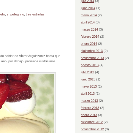
julio 2014
(3)
junio 2014
(1)
elin
,
s. pellegrino
,
tres estrellas
mayo 2014
(2)
abril 2014
(3)
marzo 2014
(3)
febrero 2014
(2)
enero 2014
(2)
diciembre 2013
(2)
do hablar de Víctor Arguinzoniz hasta que
noviembre 2013
(2)
 año, por debajo, parisinos ilustrísimos
agosto 2013
(4)
julio 2013
(4)
junio 2013
(1)
mayo 2013
(2)
abril 2013
(1)
marzo 2013
(2)
febrero 2013
(2)
enero 2013
(3)
diciembre 2012
(2)
noviembre 2012
(3)