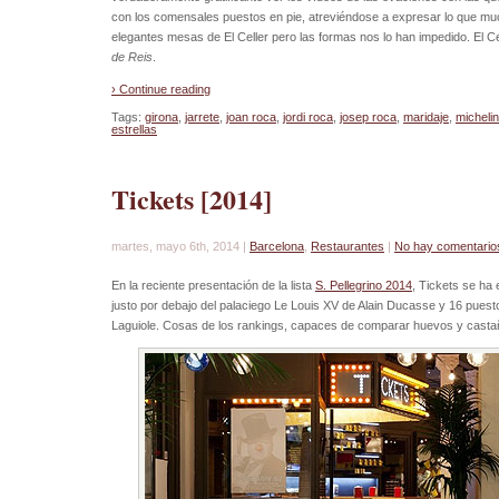
con los comensales puestos en pie, atreviéndose a expresar lo que m
elegantes mesas de El Celler pero las formas nos lo han impedido. El Cel
de Reis
.
› Continue reading
Tags:
girona
,
jarrete
,
joan roca
,
jordi roca
,
josep roca
,
maridaje
,
michelin
estrellas
Tickets [2014]
martes, mayo 6th, 2014 |
Barcelona
,
Restaurantes
|
No hay comentario
En la reciente presentación de la lista
S. Pellegrino 2014
, Tickets se ha
justo por debajo del palaciego Le Louis XV de Alain Ducasse y 16 pues
Laguiole. Cosas de los rankings, capaces de comparar huevos y casta