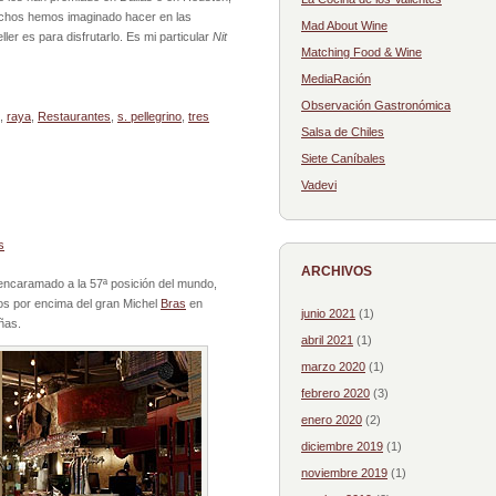
uchos hemos imaginado hacer en las
Mad About Wine
ler es para disfrutarlo. Es mi particular
Nit
Matching Food & Wine
MediaRación
Observación Gastronómica
,
raya
,
Restaurantes
,
s. pellegrino
,
tres
Salsa de Chiles
Siete Caníbales
Vadevi
s
ARCHIVOS
 encaramado a la 57ª posición del mundo,
tos por encima del gran Michel
Bras
en
junio 2021
(1)
ñas.
abril 2021
(1)
marzo 2020
(1)
febrero 2020
(3)
enero 2020
(2)
diciembre 2019
(1)
noviembre 2019
(1)