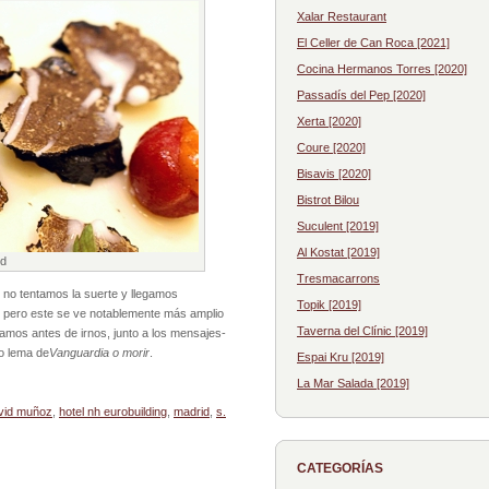
Xalar Restaurant
El Celler de Can Roca [2021]
Cocina Hermanos Torres [2020]
Passadís del Pep [2020]
Xerta [2020]
Coure [2020]
Bisavis [2020]
Bistrot Bilou
Suculent [2019]
Al Kostat [2019]
id
Tresmacarrons
e no tentamos la suerte y llegamos
Topik [2019]
to, pero este se ve notablemente más amplio
Taverna del Clínic [2019]
íamos antes de irnos, junto a los mensajes-
vo lema de
Vanguardia o morir
.
Espai Kru [2019]
La Mar Salada [2019]
vid muñoz
,
hotel nh eurobuilding
,
madrid
,
s.
CATEGORÍAS