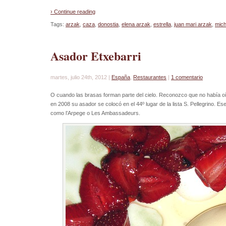
› Continue reading
Tags:
arzak
,
caza
,
donostia
,
elena arzak
,
estrella
,
juan mari arzak
,
mich
Asador Etxebarri
martes, julio 24th, 2012 |
España
,
Restaurantes
|
1 comentario
O cuando las brasas forman parte del cielo. Reconozco que no había oí
en 2008 su asador se colocó en el 44º lugar de la lista S. Pellegrino. Ese
como l’Arpege o Les Ambassadeurs.