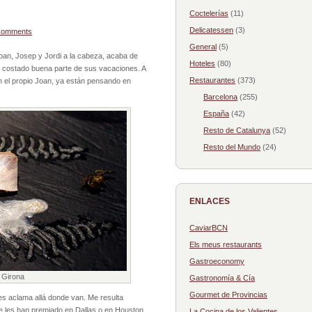
Coctelerías
(11)
Delicatessen
(3)
Comments
General
(5)
oan, Josep y Jordi a la cabeza, acaba de
Hoteles
(80)
ha costado buena parte de sus vacaciones. A
Restaurantes
(373)
n el propio Joan, ya están pensando en
Barcelona
(255)
España
(42)
Resto de Catalunya
(52)
Resto del Mundo
(24)
ENLACES
CaviarBCN
Els meus restaurants
Gastroeconomy
 Girona
Gastronomía & Cía
Gourmet de Provincias
les aclama allá donde van. Me resulta
ue les han premiado en Dallas o en Houston,
La Cocina de los Valientes