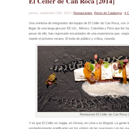
El Celler de Can Roca [2014]
jueves, septiembre 25th, 2014 |
Restaurantes
,
Resto de Catalunya
|
4 
Una veintena de integrantes del equipo de El Celler de Can Roca, con J
llegar de una larga gira por EE.UU., México, Colombia y Perú que les 
pesar de ello, han regresado encantados de una experiencia que, segú
repetir el próximo verano. El éxito de público y crítica, rotundo.
Restaurant El Celler de Can Roca |
Y es que El Celler es magia, en Girona, en Lima o en Bogotá. La gente 
verdaderamente gratificante ver los vídeos de las ovaciones con las q