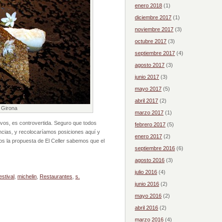
enero 2018
(1)
diciembre 2017
(1)
noviembre 2017
(3)
octubre 2017
(3)
septiembre 2017
(4)
agosto 2017
(3)
junio 2017
(3)
mayo 2017
(5)
abril 2017
(2)
 Girona
marzo 2017
(1)
ivos, es controvertida. Seguro que todos
febrero 2017
(5)
ias, y recolocaríamos posiciones aquí y
enero 2017
(2)
s la propuesta de El Celler sabemos que el
septiembre 2016
(6)
agosto 2016
(3)
julio 2016
(4)
stival
,
michelin
,
Restaurantes
,
s.
junio 2016
(2)
mayo 2016
(2)
abril 2016
(2)
marzo 2016
(4)