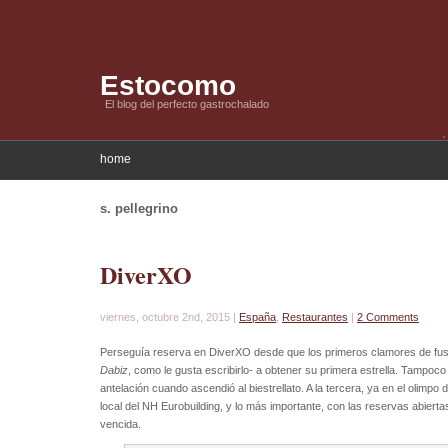
Estocomo
El blog del perfecto gastrochalado
home
s. pellegrino
DiverXO
viernes, octubre 2nd, 2015 |
España
,
Restaurantes
|
2 Comments
Perseguía reserva en DiverXO desde que los primeros clamores de fus
Dabiz
, como le gusta escribirlo- a obtener su primera estrella. Tampoco
antelación cuando ascendió al biestrellato. A la tercera, ya en el olimpo
local del NH Eurobuilding, y lo más importante, con las reservas abierta
vencida.