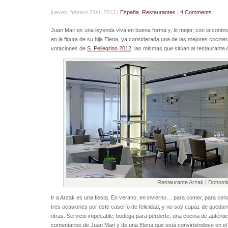
jueves, febrero 21st, 2013 |
España
,
Restaurantes
|
4 Comments
Juan Mari es una leyenda viva en buena forma y, lo mejor, con la conti
en la figura de su hija Elena, ya considerada una de las mejores cocine
votaciones de
S. Pellegrino 2012
, las mismas que sitúan al restaurante
Restaurante Arzak | Donosti
Ir a Arzak es una fiesta. En verano, en invierno… para comer, para ce
tres ocasiones por este caserío de felicidad, y no soy capaz de quedar
otras. Servicio impecable, bodega para perderte, una cocina de auténti
comentarios de Juan Mari y de una Elena que está convirtiéndose en el 