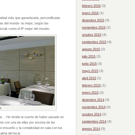
febrero 2016
(3)
enero 2016
(1)
nuidad más que garantizada, personificada
diciembre 2015
(3)
ras del mundo -la mejor, según las
noviembre 2015
(1)
 Arzak como el 8º mejor del mundo-.
octubre 2015
(4)
septiembre 2015
(4)
agosto 2015
(2)
julio 2015
(2)
junio 2015
(3)
mayo 2015
(3)
abril 2015
(1)
febrero 2015
(1)
enero 2015
(2)
diciembre 2014
(3)
noviembre 2014
(2)
a
octubre 2014
(2)
nar… He tenido la suerte de haber pasado en
septiembre 2014
(4)
me con una de ellas por encima de las
co ensueño y la complicidad en sala con los
agosto 2014
(3)
alma del local.