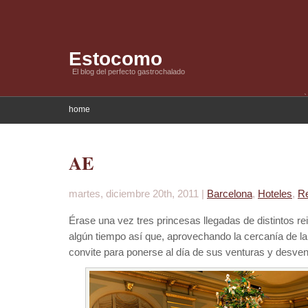
Estocomo
El blog del perfecto gastrochalado
home
AE
martes, diciembre 20th, 2011 |
Barcelona
,
Hoteles
,
Re
Érase una vez tres princesas llegadas de distintos r
algún tiempo así que, aprovechando la cercanía de la
convite para ponerse al día de sus venturas y desven