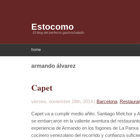
Estocomo
El blog del perfecto gastrochalado
home
armando álvarez
Capet
viernes, noviembre 28th, 2014 |
Barcelona
,
Restaura
Capet va a cumplir medio añito. Santiago Melchor y A
se embarcaron en la valiente aventura del restaurant
experiencia de Armando en los fogones de La Panxa d
cocinero venezolano del recorrido y confianza suficient