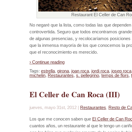
Restaurant El Celler de Can Ro
No negaré que la lista, como todas las que dependen d
controvertida. Seguro que todos encontramos grand
de algunas presencias, y recolocaríamos posiciones a
que la inmensa mayoría de los que conocemos la pr
que el reconocimiento es merecido.
› Continue reading
Tags:
estrella
,
girona
,
joan roca
,
jordi roca
,
josep roca
michelin
,
Restaurantes
,
s. pellegrino
,
temps de flors
,
El Celler de Can Roca (III)
jueves, mayo 31st, 2012 |
Restaurantes
,
Resto de Ca
Los que me conocen saben que
El Celler de Can Ro
cuantos años, un restaurante al que le tengo un cariñ