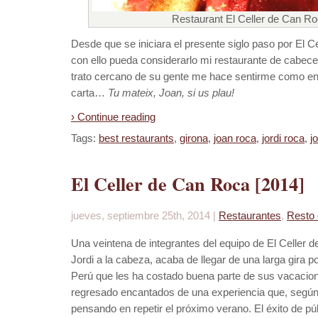
Restaurant El Celler de Can Ro
Desde que se iniciara el presente siglo paso por El C
con ello pueda considerarlo mi restaurante de cabece
trato cercano de su gente me hace sentirme como en 
carta…
Tu mateix, Joan, si us plau!
› Continue reading
Tags:
best restaurants
,
girona
,
joan roca
,
jordi roca
,
j
El Celler de Can Roca [2014]
jueves, septiembre 25th, 2014 |
Restaurantes
,
Resto 
Una veintena de integrantes del equipo de El Celler
Jordi a la cabeza, acaba de llegar de una larga gira
Perú que les ha costado buena parte de sus vacacione
regresado encantados de una experiencia que, según 
pensando en repetir el próximo verano. El éxito de públ