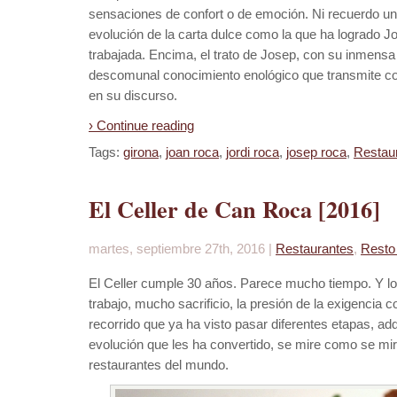
sensaciones de confort o de emoción. Ni recuerdo un 
evolución de la carta dulce como la que ha logrado Jord
trabajada. Encima, el trato de Josep, con su inmensa a
descomunal conocimiento enológico que transmite co
en su discurso.
› Continue reading
Tags:
girona
,
joan roca
,
jordi roca
,
josep roca
,
Restau
El Celler de Can Roca [2016]
martes, septiembre 27th, 2016 |
Restaurantes
,
Resto
El Celler cumple 30 años. Parece mucho tiempo. Y l
trabajo, mucho sacrificio, la presión de la exigencia co
recorrido que ya ha visto pasar diferentes etapas, ad
evolución que les ha convertido, se mire como se mir
restaurantes del mundo.