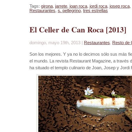
Tags:
girona
,
jarrete
,
joan roca
,
jordi roca
,
josep roca
,
Restaurantes
,
s. pellegrino
,
tres estrellas
El Celler de Can Roca [2013]
domingo, mayo 19th, 2013 |
Restaurantes
,
Resto de 
Son los mejores. Y ya no lo decimos sólo sus más fie
el mundo. La revista Restaurant Magazine, a través d
ha situado el templo culinario de Joan, Josep y Jordi