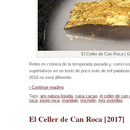
El Celler de Can Roca | G
Releo mi crónica de la temporada pasada y, como s
superlativos en un texto de poco más de mil palabra
2018 no será diferente.
› Continue reading
Tags:
ars natura líquida
,
casa cacao
,
el celler de can
roca
,
josep roca
,
maridaje
,
michelin
,
tres estrellas
El Celler de Can Roca [2017]