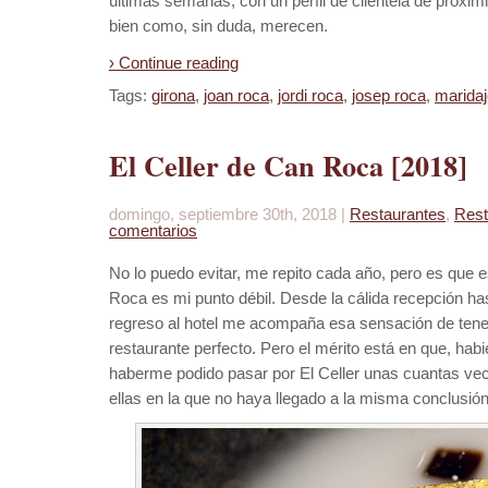
últimas semanas, con un perfil de clientela de proxim
bien como, sin duda, merecen.
› Continue reading
Tags:
girona
,
joan roca
,
jordi roca
,
josep roca
,
maridaj
El Celler de Can Roca [2018]
domingo, septiembre 30th, 2018 |
Restaurantes
,
Rest
comentarios
No lo puedo evitar, me repito cada año, pero es que e
Roca es mi punto débil. Desde la cálida recepción has
regreso al hotel me acompaña esa sensación de tener e
restaurante perfecto. Pero el mérito está en que, habi
haberme podido pasar por El Celler unas cuantas vec
ellas en la que no haya llegado a la misma conclusión