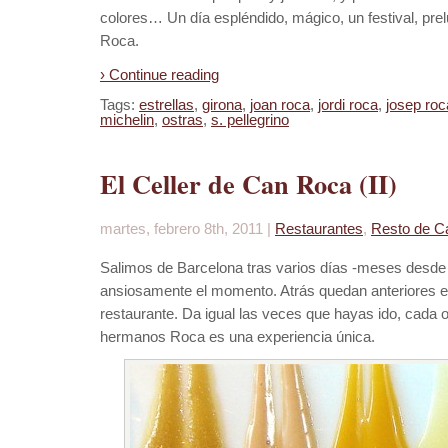
colores… Un día espléndido, mágico, un festival, prel
Roca.
› Continue reading
Tags:
estrellas
,
girona
,
joan roca
,
jordi roca
,
josep roc
michelin
,
ostras
,
s. pellegrino
El Celler de Can Roca (II)
martes, febrero 8th, 2011 |
Restaurantes
,
Resto de C
Salimos de Barcelona tras varios días -meses desde 
ansiosamente el momento. Atrás quedan anteriores 
restaurante. Da igual las veces que hayas ido, cada 
hermanos Roca es una experiencia única.