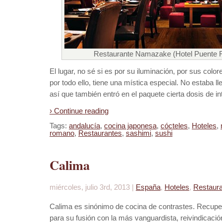
Restaurante Namazake (Hotel Puente 
El lugar, no sé si es por su iluminación, por sus colo
por todo ello, tiene una mística especial. No estaba ll
así que también entró en el paquete cierta dosis de in
› Continue reading
Tags:
andalucía
,
cocina japonesa
,
cócteles
,
Hoteles
,
romano
,
Restaurantes
,
sashimi
,
sushi
Calima
miércoles, julio 3rd, 2013 |
España
,
Hoteles
,
Restaur
Calima es sinónimo de cocina de contrastes. Recupera
para su fusión con la más vanguardista, reivindicació