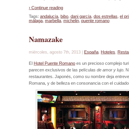
› Continue reading
Tags:
andalucía
,
bibo
,
dani garcía
,
dos estrellas
,
el pr
málaga
,
marbella
,
michelin
,
puente romano
Namazake
miércoles, agosto 7th, 2013 |
España
,
Hoteles
,
Resta
El
Hotel Puente Romano
es un precioso complejo turí
parecen exclusivos de las películas
de amor y lujo
. 
restaurantes. Japonés, como su nombre deja entrever
Romana, y de belleza en consonancia con el cuidado 