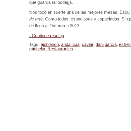
que guarda su bodega.
Nos tocó en suerte una de las mejores mesas. Esquin
de mar
. Como todas, espaciosas y espaciadas. Sin 
de lleno al Oxímoron 2013.
› Continue reading
Tags:
ajoblanco
,
andalucía
,
caviar
,
dani garcía
,
estrel
michelin
,
Restaurantes