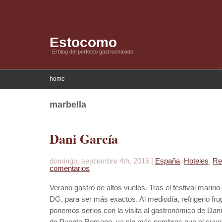
Estocomo
El blog del perfecto gastrochalado
home
marbella
Dani García
domingo, septiembre 4th, 2016 |
España
,
Hoteles
,
Re
comentarios
Verano gastro de altos vuelos. Tras el festival marin
DG, para ser más exactos. Al mediodía, refrigerio fru
ponemos serios con la visita al gastronómico de Da
de Puente Romano, ya sin más nombres que el suyo en