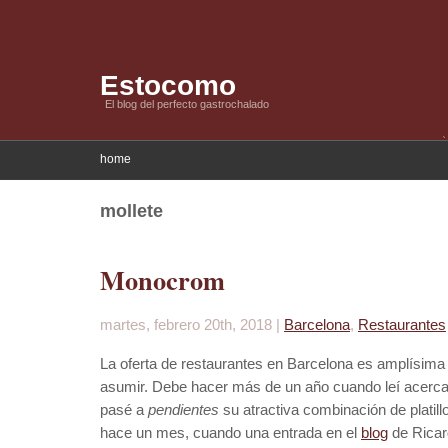
Estocomo
El blog del perfecto gastrochalado
home
mollete
Monocrom
martes, febrero 20th, 2018 |
Barcelona
,
Restaurantes
La oferta de restaurantes en Barcelona es amplísima y
asumir. Debe hacer más de un año cuando leí acerc
pasé a
pendientes
su atractiva combinación de platill
hace un mes, cuando una entrada en el
blog
de Ricar