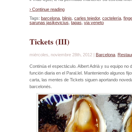
› Continue reading
Tags:
barcelona
,
blinis
,
carles tejedor
,
coctelería
,
fing
sarunas jasikevicius
,
tapas
,
via veneto
Tickets (III)
miércoles, noviembre 28th, 2012 |
Barcelona
,
Restau
Continúa el espectáculo. Albert Adrià y su equipo no
función diaria en el Paral.lel. Manteniendo algunos fij
carta, las mentes de Tickets siguen aportando nove
barcelonés.