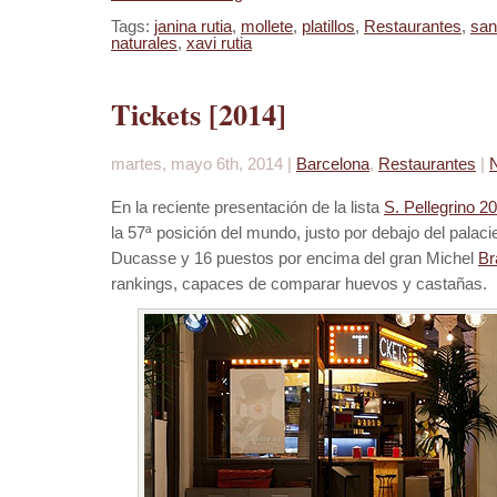
Tags:
janina rutia
,
mollete
,
platillos
,
Restaurantes
,
san
naturales
,
xavi rutia
Tickets [2014]
martes, mayo 6th, 2014 |
Barcelona
,
Restaurantes
|
En la reciente presentación de la lista
S. Pellegrino 2
la 57ª posición del mundo, justo por debajo del palac
Ducasse y 16 puestos por encima del gran Michel
Br
rankings, capaces de comparar huevos y castañas.