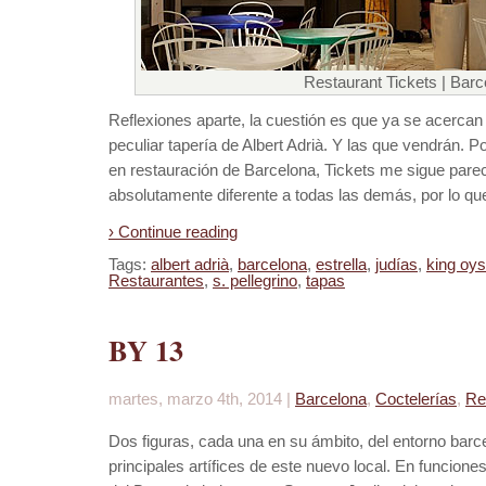
Restaurant Tickets | Barc
Reflexiones aparte, la cuestión es que ya se acercan 
peculiar tapería de Albert Adrià. Y las que vendrán. P
en restauración de Barcelona, Tickets me sigue pare
absolutamente diferente a todas las demás, por lo qu
› Continue reading
Tags:
albert adrià
,
barcelona
,
estrella
,
judías
,
king oys
Restaurantes
,
s. pellegrino
,
tapas
BY 13
martes, marzo 4th, 2014 |
Barcelona
,
Coctelerías
,
Re
Dos figuras, cada una en su ámbito, del entorno barce
principales artífices de este nuevo local. En funcion