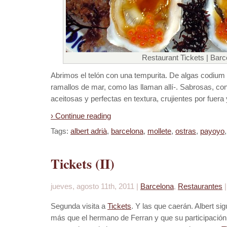
Restaurant Tickets | Barc
Abrimos el telón con una tempurita. De algas codium
ramallos de mar, como las llaman allí-. Sabrosas, con
aceitosas y perfectas en textura, crujientes por fuera
› Continue reading
Tags:
albert adrià
,
barcelona
,
mollete
,
ostras
,
payoyo
Tickets (II)
jueves, agosto 11th, 2011 |
Barcelona
,
Restaurantes
Segunda visita a
Tickets
. Y las que caerán. Albert 
más que el hermano de Ferran y que su participació