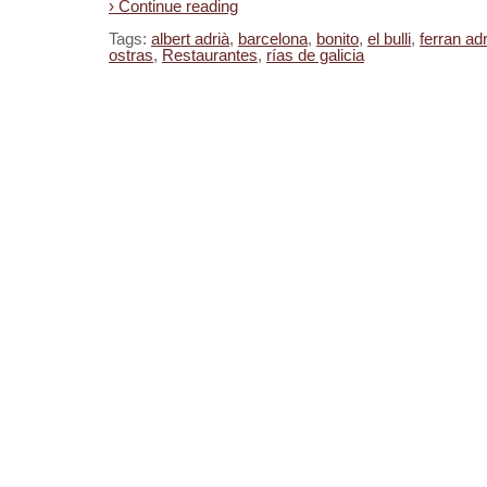
› Continue reading
Tags:
albert adrià
,
barcelona
,
bonito
,
el bulli
,
ferran adr
ostras
,
Restaurantes
,
rías de galicia