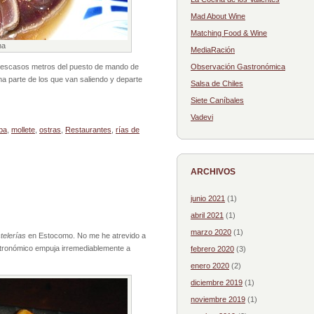
Mad About Wine
Matching Food & Wine
na
MediaRación
 escasos metros del puesto de mando de
Observación Gastronómica
na parte de los que van saliendo y departe
Salsa de Chiles
Siete Caníbales
Vadevi
ba
,
mollete
,
ostras
,
Restaurantes
,
rías de
ARCHIVOS
junio 2021
(1)
abril 2021
(1)
marzo 2020
(1)
telerías
en Estocomo. No me he atrevido a
astronómico empuja irremediablemente a
febrero 2020
(3)
enero 2020
(2)
diciembre 2019
(1)
noviembre 2019
(1)