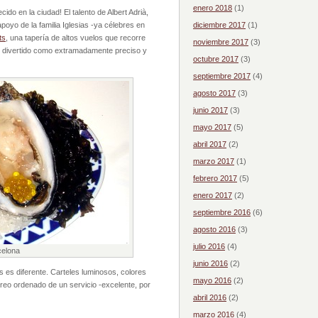
enero 2018
(1)
ido en la ciudad! El talento de Albert Adrià,
poyo de la familia Iglesias -ya célebres en
diciembre 2017
(1)
ts
, una tapería de altos vuelos que recorre
noviembre 2017
(3)
 divertido como extramadamente preciso y
octubre 2017
(3)
septiembre 2017
(4)
agosto 2017
(3)
junio 2017
(3)
mayo 2017
(5)
abril 2017
(2)
marzo 2017
(1)
febrero 2017
(5)
enero 2017
(2)
septiembre 2016
(6)
agosto 2016
(3)
julio 2016
(4)
celona
junio 2016
(2)
 es diferente. Carteles luminosos, colores
mayo 2016
(2)
jetreo ordenado de un servicio -excelente, por
abril 2016
(2)
marzo 2016
(4)