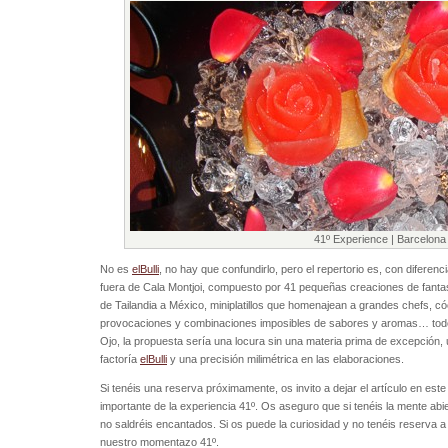
41º Experience | Barcelona
No es
elBulli
, no hay que confundirlo, pero el repertorio es, con diferenc
fuera de Cala Montjoi, compuesto por 41 pequeñas creaciones de fantas
de Tailandia a México, miniplatillos que homenajean a grandes chefs, cóc
provocaciones y combinaciones imposibles de sabores y aromas… todo 
Ojo, la propuesta sería una locura sin una materia prima de excepción, un
factoría
elBulli
y una precisión milimétrica en las elaboraciones.
Si tenéis una reserva próximamente, os invito a dejar el artículo en est
importante de la experiencia 41º. Os aseguro que si tenéis la mente abie
no saldréis encantados. Si os puede la curiosidad y no tenéis reserva a 
nuestro momentazo 41º.