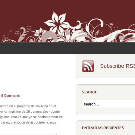
Subscribe RS
SEARCH
|
8 Comments
tuerca en el proyecto de los Adrià en el
usivo -un máximo de 16 comensales- donde
 algunos snacks que ya se podían probar en
darán, y el toque de la coctelería, muy
ENTRADAS RECIENTES