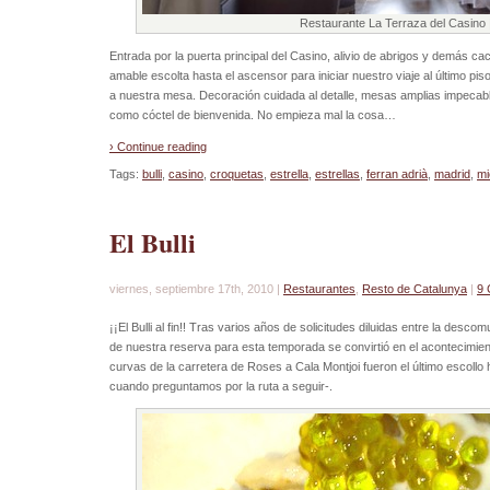
Restaurante La Terraza del Casino 
Entrada por la puerta principal del Casino, alivio de abrigos y demás c
amable escolta hasta el ascensor para iniciar nuestro viaje al último 
a nuestra mesa. Decoración cuidada al detalle, mesas amplias impecab
como cóctel de bienvenida. No empieza mal la cosa…
› Continue reading
Tags:
bulli
,
casino
,
croquetas
,
estrella
,
estrellas
,
ferran adrià
,
madrid
,
mi
El Bulli
viernes, septiembre 17th, 2010 |
Restaurantes
,
Resto de Catalunya
|
9
¡¡El Bulli al fin!! Tras varios años de solicitudes diluidas entre la desc
de nuestra reserva para esta temporada se convirtió en el acontecimie
curvas de la carretera de Roses a Cala Montjoi fueron el último escollo
cuando preguntamos por la ruta a seguir-.