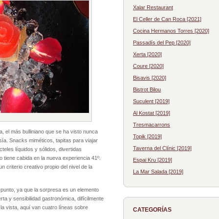
Xalar Restaurant
El Celler de Can Roca [2021]
Cocina Hermanos Torres [2020]
Passadís del Pep [2020]
Xerta [2020]
Coure [2020]
Bisavis [2020]
Bistrot Bilou
Suculent [2019]
Al Kostat [2019]
Tresmacarrons
ia, el más bulliniano que se ha visto nunca
Topik [2019]
ía. Snacks miméticos, tapitas para viajar
Taverna del Clínic [2019]
teles líquidos y sólidos, divertidas
tiene cabida en la nueva experiencia 41º.
Espai Kru [2019]
 criterio creativo propio del nivel de la
La Mar Salada [2019]
e punto, ya que la sorpresa es un elemento
rta y sensibilidad gastronómica, difícilmente
la vista, aquí van cuatro líneas sobre
CATEGORÍAS