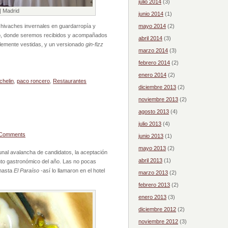
julio 2014
(3)
| Madrid
junio 2014
(1)
achivaches invernales en guardarropía y
mayo 2014
(2)
piso, donde seremos recibidos y acompañados
abril 2014
(3)
lemente vestidas, y un versionado
gin-fizz
marzo 2014
(3)
febrero 2014
(2)
enero 2014
(2)
chelin
,
paco roncero
,
Restaurantes
diciembre 2013
(2)
noviembre 2013
(2)
agosto 2013
(4)
julio 2013
(4)
 Comments
junio 2013
(1)
mayo 2013
(2)
omunal avalancha de candidatos, la aceptación
abril 2013
(1)
nto gastronómico del año. Las no pocas
 hasta
El Paraíso
-así lo llamaron en el hotel
marzo 2013
(2)
febrero 2013
(2)
enero 2013
(3)
diciembre 2012
(2)
noviembre 2012
(3)