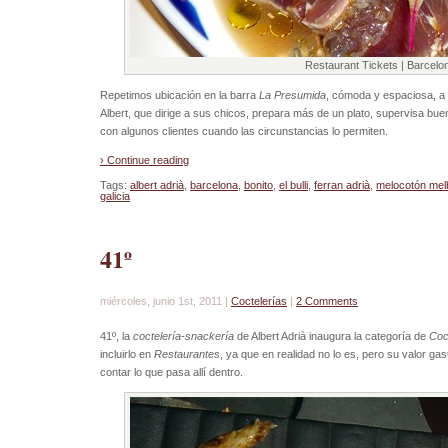
Restaurant Tickets | Barcelo
Repetimos ubicación en la barra
La Presumida
, cómoda y espaciosa, a
Albert, que dirige a sus chicos, prepara más de un plato, supervisa bue
con algunos clientes cuando las circunstancias lo permiten.
› Continue reading
Tags:
albert adrià
,
barcelona
,
bonito
,
el bulli
,
ferran adrià
,
melocotón mel
galicia
41º
miércoles, junio 1st, 2011 |
Coctelerías
|
2 Comments
41º, la
coctelería-snackería
de Albert Adrià inaugura la categoría de
Coc
incluirlo en
Restaurantes
, ya que en realidad no lo es, pero su valor g
contar lo que pasa allí dentro.