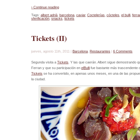
› Continue reading
Tags:
albert adrià
,
barcelona
,
caviar
,
Coctelerías
,
cócteles
,
el bulli
,
ferra
sferificación
,
snacks
,
tickets
Tickets (II)
jueves, agosto 11th, 2011 |
Barcelona
,
Restaurantes
|
6 Comments
Segunda visita a
Tickets
. Y las que caerán. Albert sigue demostrando
Ferran y que su participación en
elBulli
fue bastante más trascendente d
Tickets
se ha convertido, en apenas unos meses, en una de las propues
la ciudad.