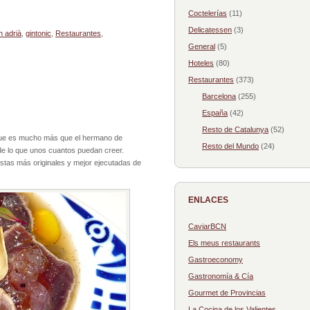
Coctelerías
(11)
Delicatessen
(3)
n adrià
,
gintonic
,
Restaurantes
,
General
(5)
Hoteles
(80)
Restaurantes
(373)
Barcelona
(255)
España
(42)
Resto de Catalunya
(52)
 que es mucho más que el hermano de
Resto del Mundo
(24)
e lo que unos cuantos puedan creer.
tas más originales y mejor ejecutadas de
ENLACES
CaviarBCN
Els meus restaurants
Gastroeconomy
Gastronomía & Cía
Gourmet de Provincias
La Cocina de los Valientes