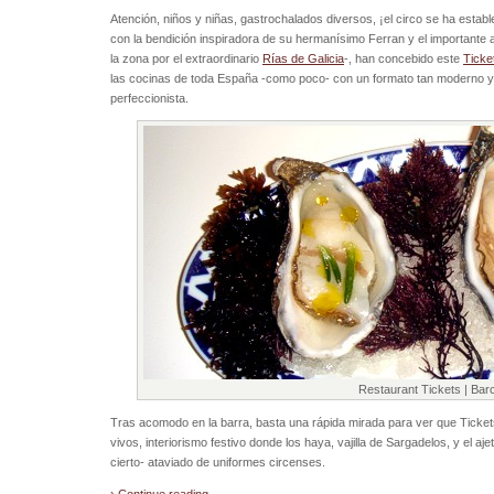
Atención, niños y niñas, gastrochalados diversos, ¡el circo se ha establec
con la bendición inspiradora de su hermanísimo Ferran y el importante a
la zona por el extraordinario
Rías de Galicia
-, han concebido este
Ticke
las cocinas de toda España -como poco- con un formato tan moderno y
perfeccionista.
Restaurant Tickets | Bar
Tras acomodo en la barra, basta una rápida mirada para ver que Tickets
vivos, interiorismo festivo donde los haya, vajilla de Sargadelos, y el a
cierto- ataviado de uniformes circenses.