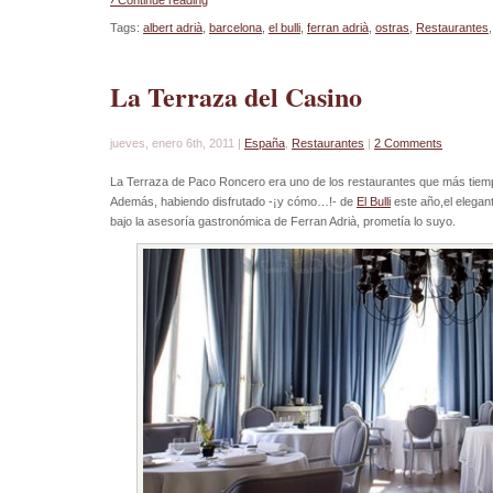
› Continue reading
Tags:
albert adrià
,
barcelona
,
el bulli
,
ferran adrià
,
ostras
,
Restaurantes
La Terraza del Casino
jueves, enero 6th, 2011 |
España
,
Restaurantes
|
2 Comments
La Terraza de Paco Roncero era uno de los restaurantes que más tiem
Además, habiendo disfrutado -¡y cómo…!- de
El Bulli
este año,el elegant
bajo la asesoría gastronómica de Ferran Adrià, prometía lo suyo.