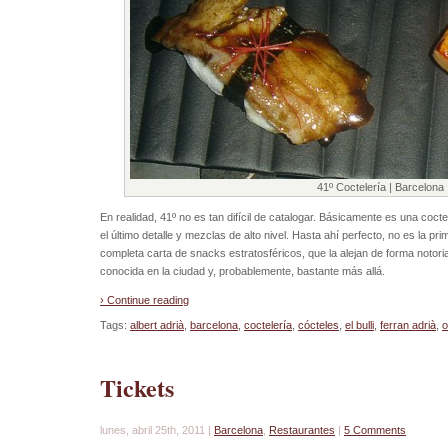
41º Coctelería | Barcelona
En realidad, 41º no es tan difícil de catalogar. Básicamente es una coc
el último detalle y mezclas de alto nivel. Hasta ahí perfecto, no es la p
completa carta de snacks estratosféricos, que la alejan de forma notor
conocida en la ciudad y, probablemente, bastante más allá.
› Continue reading
Tags:
albert adrià
,
barcelona
,
coctelería
,
cócteles
,
el bulli
,
ferran adrià
,
o
Tickets
lunes, abril 25th, 2011 |
Barcelona
,
Restaurantes
|
5 Comments