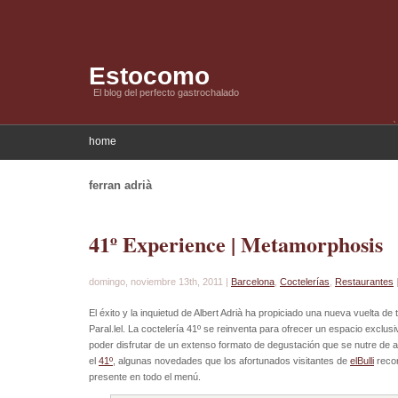
Estocomo
El blog del perfecto gastrochalado
home
ferran adrià
41º Experience | Metamorphosis
domingo, noviembre 13th, 2011 |
Barcelona
,
Coctelerías
,
Restaurantes
El éxito y la inquietud de Albert Adrià ha propiciado una nueva vuelta de 
Paral.lel. La coctelería 41º se reinventa para ofrecer un espacio excl
poder disfrutar de un extenso formato de degustación que se nutre de
el
41º
, algunas novedades que los afortunados visitantes de
elBulli
recor
presente en todo el menú.